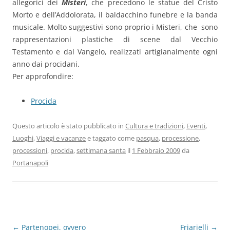
allegorici dei
Misteri
, che precedono le statue del Cristo
Morto e dell’Addolorata, il baldacchino funebre e la banda
musicale. Molto suggestivi sono proprio i Misteri, che sono
rappresentazioni plastiche di scene dal Vecchio
Testamento e dal Vangelo, realizzati artigianalmente ogni
anno dai procidani.
Per approfondire:
Procida
Questo articolo è stato pubblicato in
Cultura e tradizioni
,
Eventi
,
Luoghi
,
Viaggi e vacanze
e taggato come
pasqua
,
processione
,
processioni
,
procida
,
settimana santa
il
1 Febbraio 2009
da
Portanapoli
Navigazione
←
Partenopei, ovvero
Friarielli
→