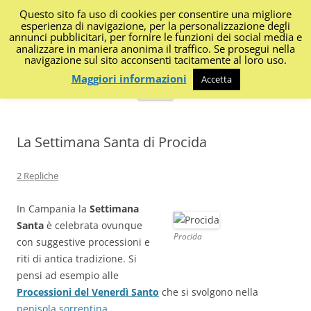
Questo sito fa uso di cookies per consentire una migliore
I Diari di Portanapoli
esperienza di navigazione, per la personalizzazione degli
annunci pubblicitari, per fornire le funzioni dei social media e
analizzare in maniera anonima il traffico. Se prosegui nella
Impressioni, sapori, colori dalla regione
navigazione sul sito acconsenti tacitamente al loro uso.
Maggiori informazioni
Accetta
Vai
Menu
al
contenuto
La Settimana Santa di Procida
2 Repliche
In Campania la
Settimana
Santa
è celebrata ovunque
Procida
con suggestive processioni e
riti di antica tradizione. Si
pensi ad esempio alle
Processioni del Venerdì Santo
che si svolgono nella
penisola sorrentina
.