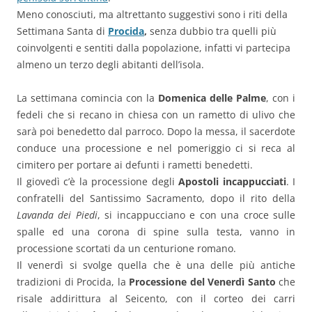
Meno conosciuti, ma altrettanto suggestivi sono i riti della
Settimana Santa di
Procida
,
senza dubbio tra quelli più
coinvolgenti e sentiti dalla popolazione, infatti vi partecipa
almeno un terzo degli abitanti dell’isola.
La settimana comincia con la
Domenica delle Palme
, con i
fedeli che si recano in chiesa con un rametto di ulivo che
sarà poi benedetto dal parroco. Dopo la messa, il sacerdote
conduce una processione e nel pomeriggio ci si reca al
cimitero per portare ai defunti i rametti benedetti.
Il giovedì c’è la processione degli
Apostoli incappucciati
. I
confratelli del Santissimo Sacramento, dopo il rito della
Lavanda dei Piedi
, si incappucciano e con una croce sulle
spalle ed una corona di spine sulla testa, vanno in
processione scortati da un centurione romano.
Il venerdì si svolge quella che è una delle più antiche
tradizioni di Procida, la
Processione del Venerdì Santo
che
risale addirittura al Seicento, con il corteo dei carri