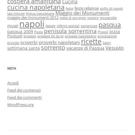
costiera amalfitana
Cucina
cucina napoletana
feste religiose
feste
golfo di napoli
Maggio dei Monumenti
last minute
lingua napoletana
maggio dei monumenti 2012
meta di sorrento
mostre
mozzarella
napoli
pasqua
musei
Natale
offerte speciali
partenope
penisola sorrentina
pasqua 2009
pizza
Pasta
Pioppi
Pozzuoli
presepe
presepe fai da te
presepe napoletano
processione
ricette
proverbi napoletani
proverbi
procida
Sapri
sorrento
Vesuvio
vacanze di Pasqua
settimana santa
META
Accedi
Feed dei contenuti
Feed dei commenti
WordPress.org