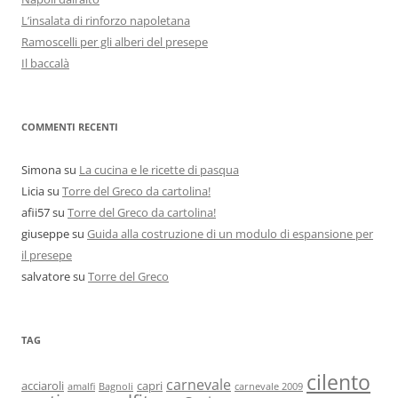
L’insalata di rinforzo napoletana
Ramoscelli per gli alberi del presepe
Il baccalà
COMMENTI RECENTI
Simona
su
La cucina e le ricette di pasqua
Licia
su
Torre del Greco da cartolina!
afii57
su
Torre del Greco da cartolina!
giuseppe
su
Guida alla costruzione di un modulo di espansione per
il presepe
salvatore
su
Torre del Greco
TAG
cilento
carnevale
acciaroli
capri
amalfi
Bagnoli
carnevale 2009