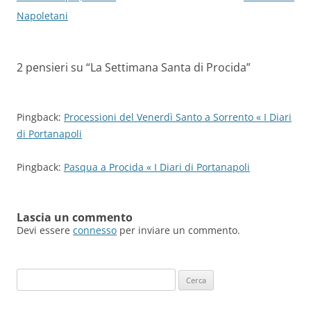
articolo
Napoletani
2 pensieri su “
La Settimana Santa di Procida
”
Pingback:
Processioni del Venerdì Santo a Sorrento « I Diari
di Portanapoli
Pingback:
Pasqua a Procida « I Diari di Portanapoli
Lascia un commento
Devi essere
connesso
per inviare un commento.
Ricerca
per: