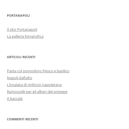
PORTANAPOLI
Il sito Portanapoli
La galleria fotografica
ARTICOLI RECENTI
Pasta col pomodoro fresco e basilico
Napoli dall’alto
L’insalata di rinforzo napoletana
Ramoscelli per gli alberi del presepe
Il baccalà
COMMENTI RECENTI