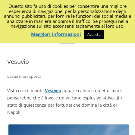
Questo sito fa uso di cookies per consentire una migliore
I Diari di Portanapoli
esperienza di navigazione, per la personalizzazione degli
annunci pubblicitari, per fornire le funzioni dei social media e
analizzare in maniera anonima il traffico. Se prosegui nella
Impressioni, sapori, colori dalla regione
navigazione sul sito acconsenti tacitamente al loro uso.
Maggiori informazioni
Accetta
Vai
Menu
al
contenuto
Vesuvio
Lascia una risposta
Visto così il monte
Vesuvio
appare calmo e quieto; mai si
penserebbe che è invece un vulcano esplosivo attivo…(in
stato di quiescenza per fortuna) che domina la città di
Napoli