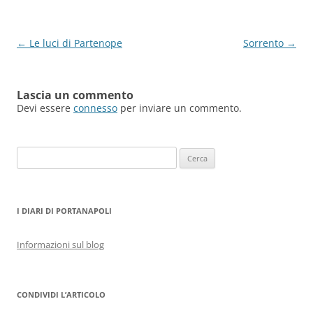
Navigazione
←
Le luci di Partenope
Sorrento
→
articolo
Lascia un commento
Devi essere
connesso
per inviare un commento.
Ricerca
per:
I DIARI DI PORTANAPOLI
Informazioni sul blog
CONDIVIDI L’ARTICOLO