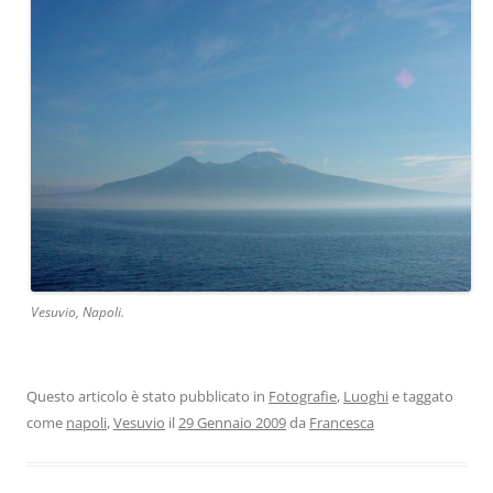
Vesuvio, Napoli.
Questo articolo è stato pubblicato in
Fotografie
,
Luoghi
e taggato
come
napoli
,
Vesuvio
il
29 Gennaio 2009
da
Francesca