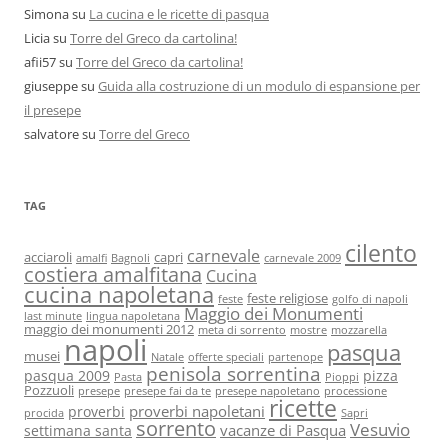
Simona
su
La cucina e le ricette di pasqua
Licia
su
Torre del Greco da cartolina!
afii57
su
Torre del Greco da cartolina!
giuseppe
su
Guida alla costruzione di un modulo di espansione per
il presepe
salvatore
su
Torre del Greco
TAG
cilento
carnevale
acciaroli
capri
amalfi
Bagnoli
carnevale 2009
costiera amalfitana
Cucina
cucina napoletana
feste religiose
feste
golfo di napoli
Maggio dei Monumenti
last minute
lingua napoletana
maggio dei monumenti 2012
meta di sorrento
mostre
mozzarella
napoli
pasqua
musei
Natale
offerte speciali
partenope
penisola sorrentina
pasqua 2009
pizza
Pasta
Pioppi
Pozzuoli
presepe
presepe fai da te
presepe napoletano
processione
ricette
proverbi napoletani
proverbi
procida
Sapri
sorrento
Vesuvio
vacanze di Pasqua
settimana santa