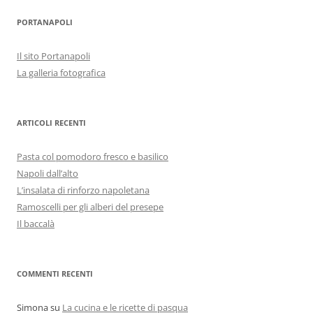
PORTANAPOLI
Il sito Portanapoli
La galleria fotografica
ARTICOLI RECENTI
Pasta col pomodoro fresco e basilico
Napoli dall’alto
L’insalata di rinforzo napoletana
Ramoscelli per gli alberi del presepe
Il baccalà
COMMENTI RECENTI
Simona
su
La cucina e le ricette di pasqua