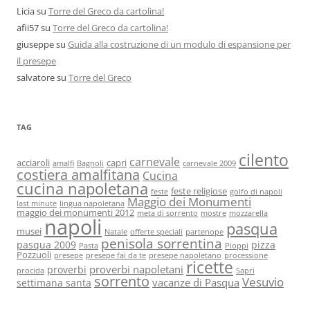
Licia
su
Torre del Greco da cartolina!
afii57
su
Torre del Greco da cartolina!
giuseppe
su
Guida alla costruzione di un modulo di espansione per
il presepe
salvatore
su
Torre del Greco
TAG
cilento
carnevale
acciaroli
capri
amalfi
Bagnoli
carnevale 2009
costiera amalfitana
Cucina
cucina napoletana
feste religiose
feste
golfo di napoli
Maggio dei Monumenti
last minute
lingua napoletana
maggio dei monumenti 2012
meta di sorrento
mostre
mozzarella
napoli
pasqua
musei
Natale
offerte speciali
partenope
penisola sorrentina
pasqua 2009
pizza
Pasta
Pioppi
Pozzuoli
presepe
presepe fai da te
presepe napoletano
processione
ricette
proverbi napoletani
proverbi
procida
Sapri
sorrento
Vesuvio
vacanze di Pasqua
settimana santa