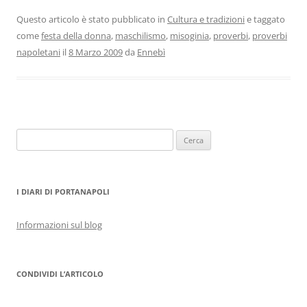
Questo articolo è stato pubblicato in
Cultura e tradizioni
e taggato
come
festa della donna
,
maschilismo
,
misoginia
,
proverbi
,
proverbi
napoletani
il
8 Marzo 2009
da
Ennebì
Ricerca
per:
I DIARI DI PORTANAPOLI
Informazioni sul blog
CONDIVIDI L’ARTICOLO