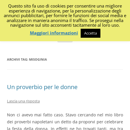
Questo sito fa uso di cookies per consentire una migliore
I Diari di Portanapoli
esperienza di navigazione, per la personalizzazione degli
annunci pubblicitari, per fornire le funzioni dei social media e
analizzare in maniera anonima il traffico. Se prosegui nella
Impressioni, sapori, colori dalla regione
navigazione sul sito acconsenti tacitamente al loro uso.
Maggiori informazioni
Accetta
Vai
Menu
al
contenuto
ARCHIVI TAG:
MISOGINIA
Un proverbio per le donne
Lascia una risposta
Non ci avevo mai fatto caso. Stavo cercando nel mio libro
dei proverbi napoletani un detto da proporvi per celebrare
la festa della donna. In effetti ne ho trovati tanti, ma tra