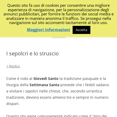
Questo sito fa uso di cookies per consentire una migliore
I Diari di Portanapoli
esperienza di navigazione, per la personalizzazione degli
annunci pubblicitari, per fornire le funzioni dei social media e
analizzare in maniera anonima il traffico. Se prosegui nella
Impressioni, sapori, colori dalla regione
navigazione sul sito acconsenti tacitamente al loro uso.
Maggiori informazioni
Accetta
Vai
Menu
al
contenuto
I sepolcri e lo struscio
1 Replica
Come è noto al
Giovedì Santo
la tradizione pasquale e la
liturgia della
Settimana Santa
prevede che i fedeli vadano
a visitare i
sepolcri
nelle chiese, che, secondo un’antica
tradizione, devono essere almeno tre e sempre in numero
dispari.
Questo rito viene comunemente indicato come il “giro dei