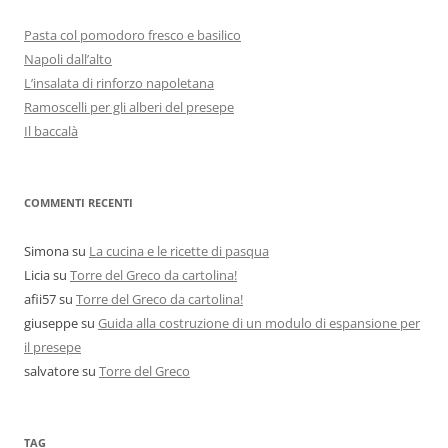
Pasta col pomodoro fresco e basilico
Napoli dall’alto
L’insalata di rinforzo napoletana
Ramoscelli per gli alberi del presepe
Il baccalà
COMMENTI RECENTI
Simona
su
La cucina e le ricette di pasqua
Licia
su
Torre del Greco da cartolina!
afii57
su
Torre del Greco da cartolina!
giuseppe
su
Guida alla costruzione di un modulo di espansione per
il presepe
salvatore
su
Torre del Greco
TAG