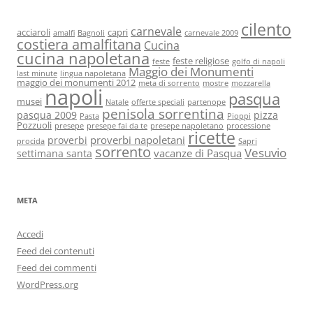
cilento
carnevale
acciaroli
capri
amalfi
Bagnoli
carnevale 2009
costiera amalfitana
Cucina
cucina napoletana
feste religiose
feste
golfo di napoli
Maggio dei Monumenti
last minute
lingua napoletana
maggio dei monumenti 2012
meta di sorrento
mostre
mozzarella
napoli
pasqua
musei
Natale
offerte speciali
partenope
penisola sorrentina
pasqua 2009
pizza
Pasta
Pioppi
Pozzuoli
presepe
presepe fai da te
presepe napoletano
processione
ricette
proverbi napoletani
proverbi
procida
Sapri
sorrento
Vesuvio
vacanze di Pasqua
settimana santa
META
Accedi
Feed dei contenuti
Feed dei commenti
WordPress.org