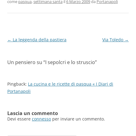
come
pasqua
,
settimana santa
il
6 Marzo 2009
da
Portanapoli
Navigazione
←
La leggenda della pastiera
Via Toledo
→
articolo
Un pensiero su “
I sepolcri e lo struscio
”
Pingback:
La cucina e le ricette di pasqua « I Diari di
Portanapoli
Lascia un commento
Devi essere
connesso
per inviare un commento.