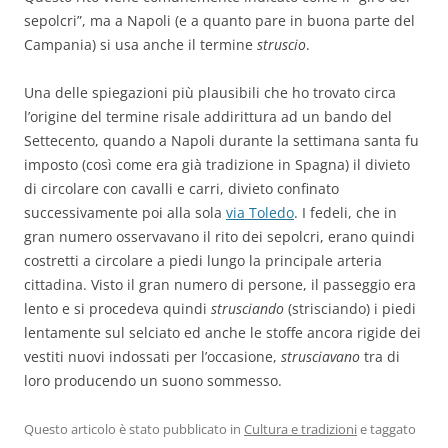
sepolcri”, ma a Napoli (e a quanto pare in buona parte del
Campania) si usa anche il termine
struscio
.
Una delle spiegazioni più plausibili che ho trovato circa
l’origine del termine risale addirittura ad un bando del
Settecento, quando a Napoli durante la settimana santa fu
imposto (così come era già tradizione in Spagna) il divieto
di circolare con cavalli e carri, divieto confinato
successivamente poi alla sola
via Toledo
. I fedeli, che in
gran numero osservavano il rito dei sepolcri, erano quindi
costretti a circolare a piedi lungo la principale arteria
cittadina. Visto il gran numero di persone, il passeggio era
lento e si procedeva quindi
strusciando
(strisciando) i piedi
lentamente sul selciato ed anche le stoffe ancora rigide dei
vestiti nuovi indossati per l’occasione,
strusciavano
tra di
loro producendo un suono sommesso.
Questo articolo è stato pubblicato in
Cultura e tradizioni
e taggato