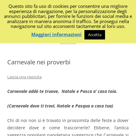
Questo sito fa uso di cookies per consentire una migliore
I Diari di Portanapoli
esperienza di navigazione, per la personalizzazione degli
annunci pubblicitari, per fornire le funzioni dei social media e
analizzare in maniera anonima il traffico. Se prosegui nella
Impressioni, sapori, colori dalla regione
navigazione sul sito acconsenti tacitamente al loro uso.
Maggiori informazioni
Accetta
Vai
Menu
al
contenuto
Carnevale nei proverbi
Lascia una risposta
Carnevale addò te truove, Natale e Pasca a’ casa toia.
(Carnevale dove ti trovi, Natale e Pasqua a casa tua)
Chi di noi non si è trovato in prossimita delle feste a dover
decidere dove e come trascorrerle? Ebbene, l’antica
saggezza popolare napoletana suggerisce che Carnevale si