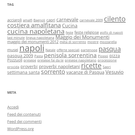
TAG
cilento
carnevale
acciaroli
capri
amalfi
Bagnoli
carnevale 2009
costiera amalfitana
Cucina
cucina napoletana
feste religiose
feste
golfo di napoli
Maggio dei Monumenti
last minute
lingua napoletana
maggio dei monumenti 2012
meta di sorrento
mostre
mozzarella
napoli
pasqua
musei
Natale
offerte speciali
partenope
penisola sorrentina
pasqua 2009
pizza
Pasta
Pioppi
Pozzuoli
presepe
presepe fai da te
presepe napoletano
processione
ricette
proverbi napoletani
proverbi
procida
Sapri
sorrento
Vesuvio
vacanze di Pasqua
settimana santa
META
Accedi
Feed dei contenuti
Feed dei commenti
WordPress.org