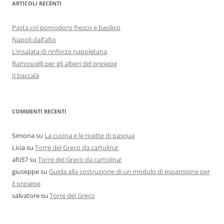
ARTICOLI RECENTI
Pasta col pomodoro fresco e basilico
Napoli dall’alto
L’insalata di rinforzo napoletana
Ramoscelli per gli alberi del presepe
Il baccalà
COMMENTI RECENTI
Simona
su
La cucina e le ricette di pasqua
Licia
su
Torre del Greco da cartolina!
afii57
su
Torre del Greco da cartolina!
giuseppe
su
Guida alla costruzione di un modulo di espansione per
il presepe
salvatore
su
Torre del Greco