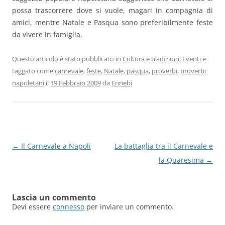
possa trascorrere dove si vuole, magari in compagnia di
amici, mentre Natale e Pasqua sono preferibilmente feste
da vivere in famiglia.
Questo articolo è stato pubblicato in
Cultura e tradizioni
,
Eventi
e
taggato come
carnevale
,
feste
,
Natale
,
pasqua
,
proverbi
,
proverbi
napoletani
il
19 Febbraio 2009
da
Ennebì
Navigazione
←
Il Carnevale a Napoli
La battaglia tra il Carnevale e
articolo
la Quaresima
→
Lascia un commento
Devi essere
connesso
per inviare un commento.