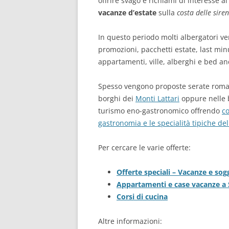
offrire svago e richiami di interesse ai 
vacanze d’estate
sulla
costa delle sire
In questo periodo molti albergatori ven
promozioni, pacchetti estate, last minu
appartamenti, ville, alberghi e bed an
Spesso vengono proposte serate romanti
borghi dei
Monti Lattari
oppure nelle b
turismo eno-gastronomico offrendo
co
gastronomia e le specialità tipiche de
Per cercare le varie offerte:
Offerte speciali – Vacanze e sogg
Appartamenti e case vacanze a
Corsi di cucina
Altre informazioni: