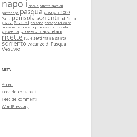
napoli
Natale
offerte speciali
pasqua
pasqua 2009
partenope
penisola sorrentina
Pasta
Pioppi
pizza
Pozzuoli
presepe
presepe fai da te
presepe napoletano
processione
procida
proverbi napoletani
proverbi
ricette
settimana santa
Sapri
sorrento
vacanze di Pasqua
Vesuvio
META
Accedi
Feed dei contenuti
Feed dei commenti
WordPress.org