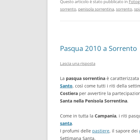
Questo articolo è stato pubblicato in
Fotog
sorrento
,
penisola sorrentina
,
sorrento
,
spi
Pasqua 2010 a Sorrento
Lascia una risposta
La
pasqua sorrentina
è caratterizzata
Santo
, così come tutti i riti della set
Costiera
per avvertire la partecipazio
Santa nella Penisola Sorrentina
.
Come in tutta la
Campania
, i riti pa
santa
.
I profumi delle
pastiere
, il sapore dei
Settimana Santa.