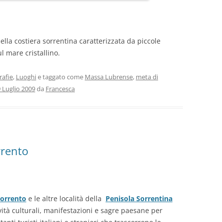
lla costiera sorrentina caratterizzata da piccole
l mare cristallino.
rafie
,
Luoghi
e taggato come
Massa Lubrense
,
meta di
 Luglio 2009
da
Francesca
rrento
orrento
e le altre località della
Penisola Sorrentina
ità culturali, manifestazioni e sagre paesane per