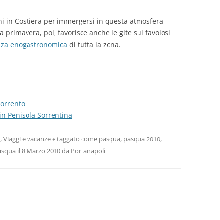
ni in Costiera per immergersi in questa atmosfera
La primavera, poi, favorisce anche le gite sui favolosi
zza enogastronomica
di tutta la zona.
Sorrento
 in Penisola Sorrentina
i
,
Viaggi e vacanze
e taggato come
pasqua
,
pasqua 2010
,
asqua
il
8 Marzo 2010
da
Portanapoli