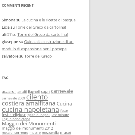
COMMENTI RECENTI
Simona
su
La cucina e le ricette di pasqua
Licia
su
Torre del Greco da cartolina!
afii57
su
Torre del Greco da cartolina!
giuseppe
su
Guida alla costruzione di un
modulo di espansione per il presepe
salvatore
su
Torre del Greco
TAG
carnevale
acciaroli
capri
amalfi
Bagnoli
cilento
carnevale 2009
costiera amalfitana
Cucina
cucina napoletana
feste
feste religiose
golfo di napoli
last minute
lingua napoletana
Maggio dei Monumenti
maggio dei monumenti 2012
musei
meta di sorrento
mostre
mozzarella