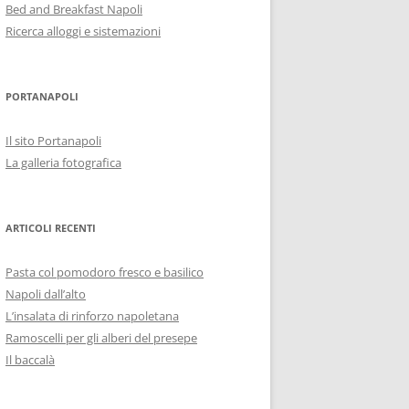
Bed and Breakfast Napoli
Ricerca alloggi e sistemazioni
PORTANAPOLI
Il sito Portanapoli
La galleria fotografica
ARTICOLI RECENTI
Pasta col pomodoro fresco e basilico
Napoli dall’alto
L’insalata di rinforzo napoletana
Ramoscelli per gli alberi del presepe
Il baccalà