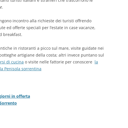
tanti turisti italiani e stranieri che trascorrono le
ne
.
gono incontro alla richieste dei turisti offrendo
te ed offerte speciali per l’estate in case vacanze,
d breakfast.
che in ristoranti a picco sul mare, visite guidate nei
otteghe artigiane della costa; altri invece puntano sul
rsi di cucina
o visite nelle fattorie per conoscere
la
lla Penisola sorrentina
iorni in offerta
 Sorrento