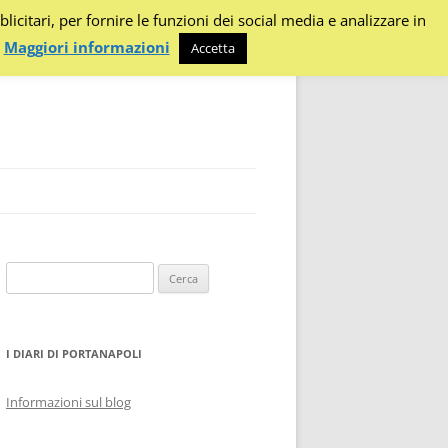
citari, per fornire le funzioni dei social media e analizzare in
.
Maggiori informazioni
Accetta
Ricerca
per:
I DIARI DI PORTANAPOLI
Informazioni sul blog