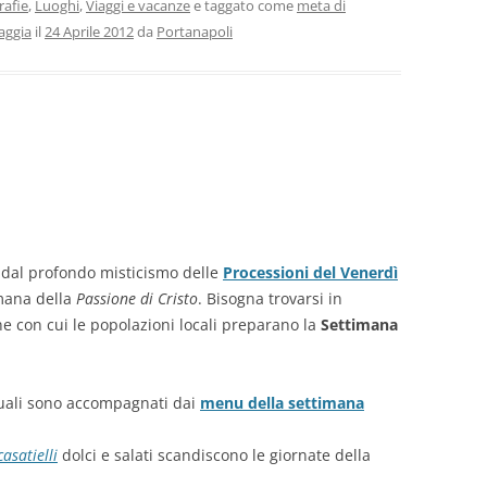
rafie
,
Luoghi
,
Viaggi e vacanze
e taggato come
meta di
aggia
il
24 Aprile 2012
da
Portanapoli
 dal profondo misticismo delle
Processioni del Venerdì
timana della
Passione di Cristo
. Bisogna trovarsi in
ne con cui le popolazioni locali preparano la
Settimana
squali sono accompagnati dai
menu della settimana
casatielli
dolci e salati scandiscono le giornate della