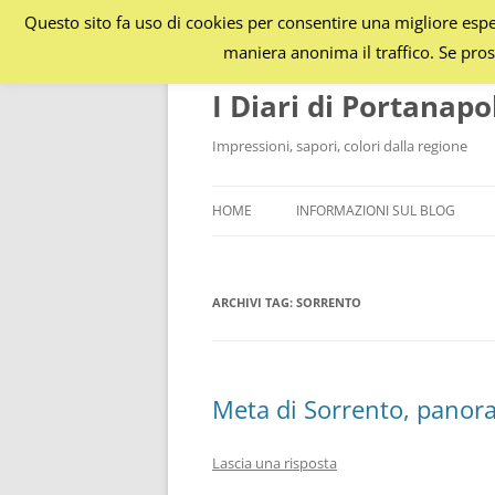
Questo sito fa uso di cookies per consentire una migliore esper
maniera anonima il traffico. Se pros
I Diari di Portanapo
Impressioni, sapori, colori dalla regione
HOME
INFORMAZIONI SUL BLOG
ARCHIVI TAG:
SORRENTO
Meta di Sorrento, pano
Lascia una risposta