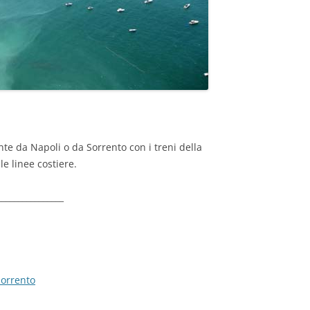
te da Napoli o da Sorrento con i treni della
e linee costiere.
________________
Sorrento