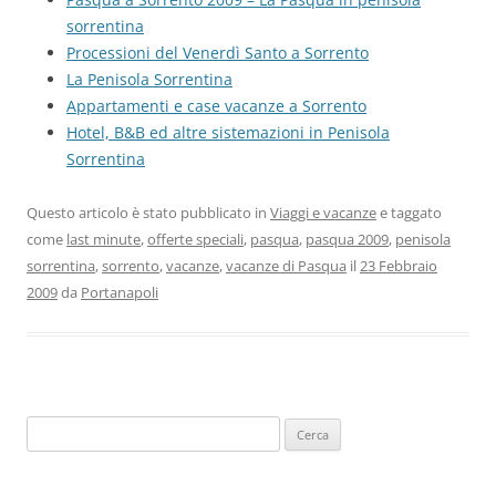
sorrentina
Processioni del Venerdì Santo a Sorrento
La Penisola Sorrentina
Appartamenti e case vacanze a Sorrento
Hotel, B&B ed altre sistemazioni in Penisola
Sorrentina
Questo articolo è stato pubblicato in
Viaggi e vacanze
e taggato
come
last minute
,
offerte speciali
,
pasqua
,
pasqua 2009
,
penisola
sorrentina
,
sorrento
,
vacanze
,
vacanze di Pasqua
il
23 Febbraio
2009
da
Portanapoli
Ricerca
per: