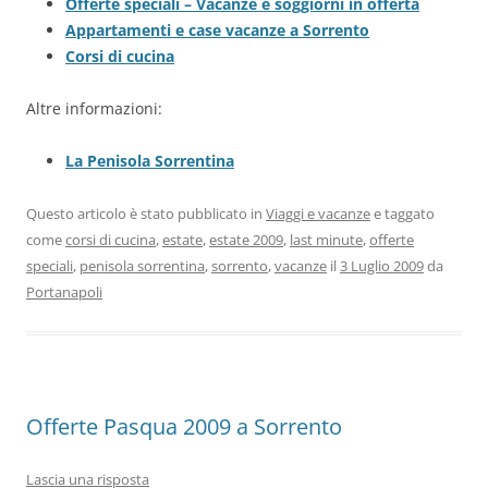
Offerte speciali – Vacanze e soggiorni in offerta
Appartamenti e case vacanze a Sorrento
Corsi di cucina
Altre informazioni:
La Penisola Sorrentina
Questo articolo è stato pubblicato in
Viaggi e vacanze
e taggato
come
corsi di cucina
,
estate
,
estate 2009
,
last minute
,
offerte
speciali
,
penisola sorrentina
,
sorrento
,
vacanze
il
3 Luglio 2009
da
Portanapoli
Offerte Pasqua 2009 a Sorrento
Lascia una risposta