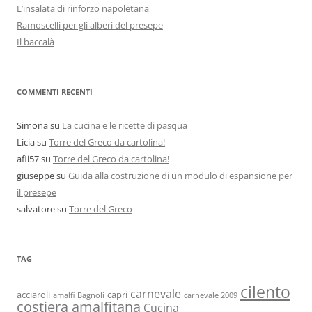
L’insalata di rinforzo napoletana
Ramoscelli per gli alberi del presepe
Il baccalà
COMMENTI RECENTI
Simona
su
La cucina e le ricette di pasqua
Licia
su
Torre del Greco da cartolina!
afii57
su
Torre del Greco da cartolina!
giuseppe
su
Guida alla costruzione di un modulo di espansione per
il presepe
salvatore
su
Torre del Greco
TAG
cilento
carnevale
acciaroli
capri
amalfi
Bagnoli
carnevale 2009
costiera amalfitana
Cucina