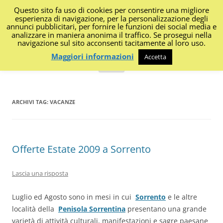
Questo sito fa uso di cookies per consentire una migliore
I Diari di Portanapoli
esperienza di navigazione, per la personalizzazione degli
annunci pubblicitari, per fornire le funzioni dei social media e
analizzare in maniera anonima il traffico. Se prosegui nella
Impressioni, sapori, colori dalla regione
navigazione sul sito acconsenti tacitamente al loro uso.
Maggiori informazioni
Accetta
Vai
Menu
al
contenuto
ARCHIVI TAG:
VACANZE
Offerte Estate 2009 a Sorrento
Lascia una risposta
Luglio ed Agosto sono in mesi in cui
Sorrento
e le altre
località della
Penisola Sorrentina
presentano una grande
varietà di attività culturali, manifestazioni e sagre paesane