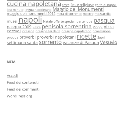
cucina napoletana
feste religiose
feste
golfo di napoli
Maggio dei Monumenti
last minute
lingua napoletana
maggio dei monumenti 2012
meta di sorrento
mostre
mozzarella
napoli
pasqua
musei
Natale
offerte speciali
partenope
penisola sorrentina
pasqua 2009
pizza
Pasta
Pioppi
Pozzuoli
presepe
presepe fai da te
presepe napoletano
processione
ricette
proverbi napoletani
proverbi
procida
Sapri
sorrento
Vesuvio
vacanze di Pasqua
settimana santa
META
Accedi
Feed dei contenuti
Feed dei commenti
WordPress.org