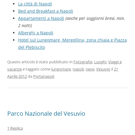
La città di Napoli
Bed and Breakfast a Napoli
Appartamenti a Napoli
(anche per soggiorni brevi, min.
2 notti)
Alberghi a Napoli
Hotel sul Lungomare, Mergellina, zona chiaia e Piazza
del Plebiscito
Questo articolo è stato pubblicato in
Fotografie
,
Luoghi
,
Viaggi e
vacanze
e taggato come
lungomare
,
napoli
,
neve
,
Vesuvio
il
21
Aprile 2012
da
Portanapoli
Parco Nazionale del Vesuvio
1 Replica