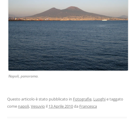
Napoli, panorama.
Questo articolo è stato pubblicato in
Fotografie
,
Luoghi
e taggato
come
napoli
,
Vesuvio
il
13 Aprile 2010
da
Francesca