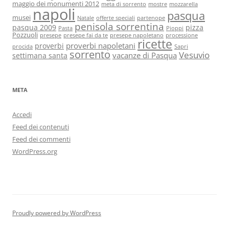
maggio dei monumenti 2012
meta di sorrento
mostre
mozzarella
napoli
pasqua
musei
Natale
offerte speciali
partenope
penisola sorrentina
pasqua 2009
pizza
Pasta
Pioppi
Pozzuoli
presepe
presepe fai da te
presepe napoletano
processione
ricette
proverbi napoletani
proverbi
procida
Sapri
sorrento
Vesuvio
vacanze di Pasqua
settimana santa
META
Accedi
Feed dei contenuti
Feed dei commenti
WordPress.org
Proudly powered by WordPress