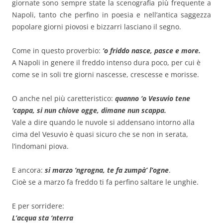
giornate sono sempre state la scenografia più frequente a
Napoli, tanto che perfino in poesia e nell’antica saggezza
popolare giorni piovosi e bizzarri lasciano il segno.
Come in questo proverbio:
‘o friddo nasce, pasce e more.
A Napoli in genere il freddo intenso dura poco, per cui è
come se in soli tre giorni nascesse, crescesse e morisse.
O anche nel più caretteristico:
quanno ‘o Vesuvio tene
‘cappa, si nun chiove ogge, dimane nun scappa.
Vale a dire quando le nuvole si addensano intorno alla
cima del Vesuvio è quasi sicuro che se non in serata,
l’indomani piova.
E ancora:
si marzo ‘ngrogna, te fa zumpà’ l’ogne
.
Cioè se a marzo fa freddo ti fa perfino saltare le unghie.
E per sorridere:
L’acqua sta ‘nterra