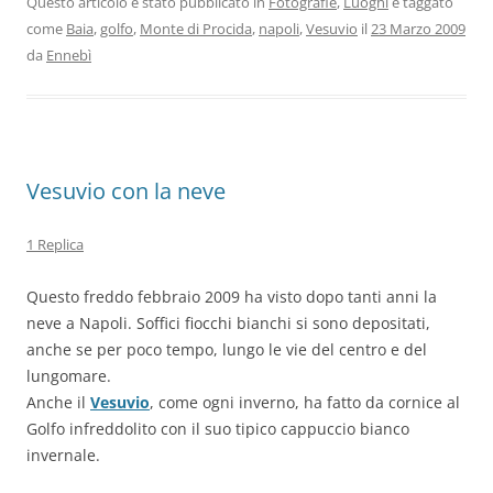
Questo articolo è stato pubblicato in
Fotografie
,
Luoghi
e taggato
come
Baia
,
golfo
,
Monte di Procida
,
napoli
,
Vesuvio
il
23 Marzo 2009
da
Ennebì
Vesuvio con la neve
1 Replica
Questo freddo febbraio 2009 ha visto dopo tanti anni la
neve a Napoli. Soffici fiocchi bianchi si sono depositati,
anche se per poco tempo, lungo le vie del centro e del
lungomare.
Anche il
Vesuvio
, come ogni inverno, ha fatto da cornice al
Golfo infreddolito con il suo tipico cappuccio bianco
invernale.