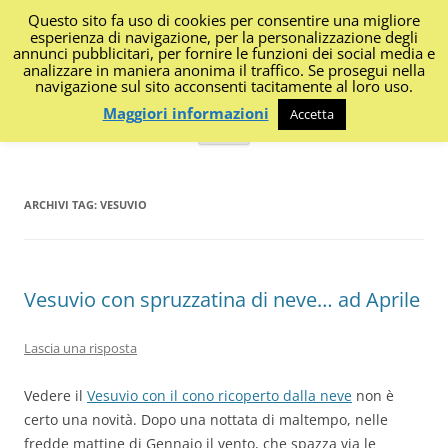
Questo sito fa uso di cookies per consentire una migliore
I Diari di Portanapoli
esperienza di navigazione, per la personalizzazione degli
annunci pubblicitari, per fornire le funzioni dei social media e
analizzare in maniera anonima il traffico. Se prosegui nella
Impressioni, sapori, colori dalla regione
navigazione sul sito acconsenti tacitamente al loro uso.
Maggiori informazioni
Accetta
Vai
Menu
al
contenuto
ARCHIVI TAG:
VESUVIO
Vesuvio con spruzzatina di neve… ad Aprile
Lascia una risposta
Vedere il
Vesuvio con il cono ricoperto dalla neve
non è
certo una novità. Dopo una nottata di maltempo, nelle
fredde mattine di Gennaio il vento, che spazza via le