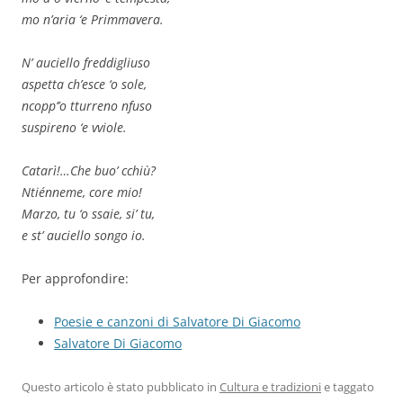
mo n’aria ‘e Primmavera.
N’ auciello freddigliuso
aspetta ch’esce ‘o sole,
ncopp’’o tturreno nfuso
suspireno ‘e vviole.
Catarì!…Che buo’ cchiù?
Ntiénneme, core mio!
Marzo, tu ‘o ssaie, si’ tu,
e st’ auciello songo io.
Per approfondire:
Poesie e canzoni di Salvatore Di Giacomo
Salvatore Di Giacomo
Questo articolo è stato pubblicato in
Cultura e tradizioni
e taggato