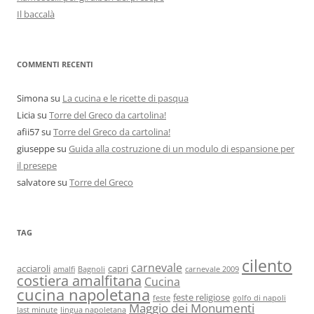
Il baccalà
COMMENTI RECENTI
Simona
su
La cucina e le ricette di pasqua
Licia
su
Torre del Greco da cartolina!
afii57
su
Torre del Greco da cartolina!
giuseppe
su
Guida alla costruzione di un modulo di espansione per
il presepe
salvatore
su
Torre del Greco
TAG
cilento
carnevale
acciaroli
capri
amalfi
Bagnoli
carnevale 2009
costiera amalfitana
Cucina
cucina napoletana
feste religiose
feste
golfo di napoli
Maggio dei Monumenti
last minute
lingua napoletana