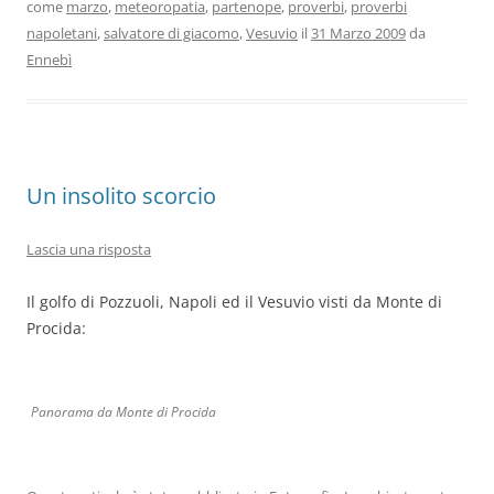
come
marzo
,
meteoropatia
,
partenope
,
proverbi
,
proverbi
napoletani
,
salvatore di giacomo
,
Vesuvio
il
31 Marzo 2009
da
Ennebì
Un insolito scorcio
Lascia una risposta
Il golfo di Pozzuoli, Napoli ed il Vesuvio visti da Monte di
Procida:
Panorama da Monte di Procida