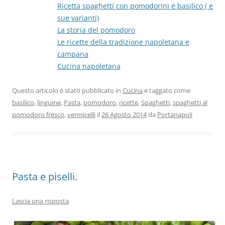
Ricetta spaghetti con pomodorini e basilico ( e
sue varianti)
La storia del pomodoro
Le ricette della tradizione napoletana e
campana
Cucina napoletana
Questo articolo è stato pubblicato in
Cucina
e taggato come
basilico
,
linguine
,
Pasta
,
pomodoro
,
ricette
,
Spaghetti
,
spaghetti al
pomodoro fresco
,
vermicelli
il
26 Agosto 2014
da
Portanapoli
Pasta e piselli.
Lascia una risposta