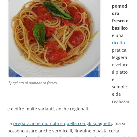
pomod
oro
fresco e
basilico
è una
ricetta
pratica,
leggera
e veloce.
Il piatto
è
Spaghetti al pomodoro fresco.
semplic
e da
realizzar
e e offre molte varianti, anche regionali.
La
preparazione più nota è quella con gli spaghetti
, ma si
possono usare anche vermicelli, linguine o pasta corta.