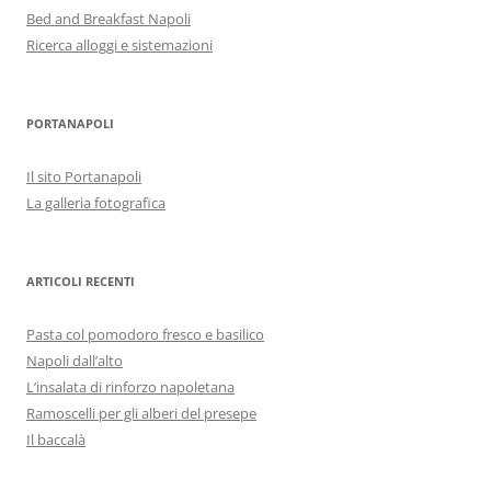
Bed and Breakfast Napoli
Ricerca alloggi e sistemazioni
PORTANAPOLI
Il sito Portanapoli
La galleria fotografica
ARTICOLI RECENTI
Pasta col pomodoro fresco e basilico
Napoli dall’alto
L’insalata di rinforzo napoletana
Ramoscelli per gli alberi del presepe
Il baccalà