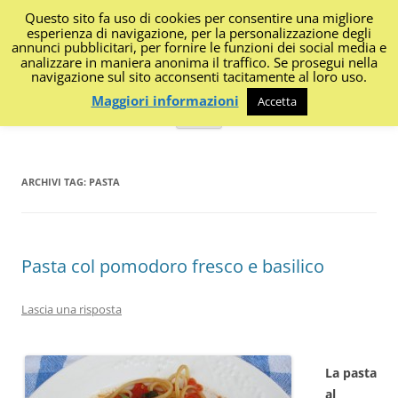
Questo sito fa uso di cookies per consentire una migliore
I Diari di Portanapoli
esperienza di navigazione, per la personalizzazione degli
annunci pubblicitari, per fornire le funzioni dei social media e
analizzare in maniera anonima il traffico. Se prosegui nella
Impressioni, sapori, colori dalla regione
navigazione sul sito acconsenti tacitamente al loro uso.
Maggiori informazioni
Accetta
Vai
Menu
al
contenuto
ARCHIVI TAG:
PASTA
Pasta col pomodoro fresco e basilico
Lascia una risposta
La pasta
al