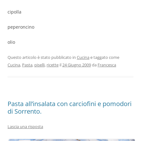
cipolla
peperoncino
olio
Questo articolo è stato pubblicato in
Cucina
e taggato come
Cucina
,
Pasta
,
piselli
,
ricette
il
24 Giugno 2009
da
Francesca
Pasta all’insalata con carciofini e pomodori
di Sorrento.
Lascia una risposta