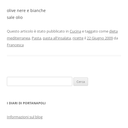
olive nere e bianche
sale olio
Questo articolo è stato pubblicato in
Cucina
e taggato come
dieta
mediterranea
,
Pasta
,
pasta all'insalata
,
ricette
il
22 Giugno 2009
da
Francesca
Ricerca
per:
I DIARI DI PORTANAPOLI
Informazioni sul blog