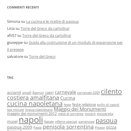
COMMENTI RECENTI
Simona
su
La cucina e le ricette di pasqua
Licia
su
Torre del Greco da cartolina!
afii57
su
Torre del Greco da cartolina!
giuseppe
su
Guida alla costruzione di un modulo di espansione per
il presepe
salvatore
su
Torre del Greco
TAG
cilento
carnevale
acciaroli
capri
amalfi
Bagnoli
carnevale 2009
costiera amalfitana
Cucina
cucina napoletana
feste religiose
feste
golfo di napoli
Maggio dei Monumenti
last minute
lingua napoletana
maggio dei monumenti 2012
meta di sorrento
mostre
mozzarella
napoli
pasqua
musei
Natale
offerte speciali
partenope
penisola sorrentina
pasqua 2009
pizza
Pasta
Pioppi