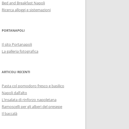
Bed and Breakfast Napoli
Ricerca alloggi e sistemazioni
PORTANAPOLI
Il sito Portanapoli
La galleria fotografica
ARTICOLI RECENTI
Pasta col pomodoro fresco e basilico
Napoli dall’alto
L’insalata di rinforzo napoletana
Ramoscelli per gli alberi del presepe
Il baccalà