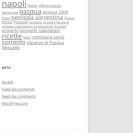
napoli
Natale
offerte speciali
pasqua
pasqua 2009
partenope
penisola sorrentina
Pasta
Pioppi
pizza
Pozzuoli
presepe
presepe fai da te
presepe napoletano
processione
procida
proverbi napoletani
proverbi
ricette
settimana santa
Sapri
sorrento
vacanze di Pasqua
Vesuvio
META
Accedi
Feed dei contenuti
Feed dei commenti
WordPress.org