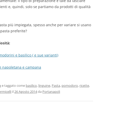
amentale: il tipo di preparazione è tale da lasciare
enti e, quindi, solo se partiamo da prodotti di qualità
 pasta più impiegata, spesso anche per variare si usano
 pasta preferite?
iosità:
odorini e basilico ( e sue varianti)
one napoletana e campana
a
e taggato come
basilico
,
linguine
,
Pasta
,
pomodoro
,
ricette
,
ermicelli
il
26 Agosto 2014
da
Portanapoli