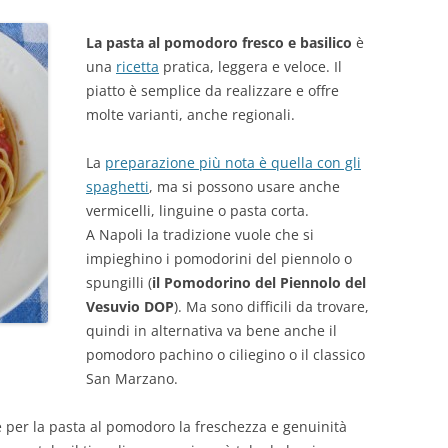
La pasta al pomodoro fresco e basilico
è
una
ricetta
pratica, leggera e veloce. Il
piatto è semplice da realizzare e offre
molte varianti, anche regionali.
La
preparazione più nota è quella con gli
spaghetti
, ma si possono usare anche
vermicelli, linguine o pasta corta.
A Napoli la tradizione vuole che si
impieghino i pomodorini del piennolo o
spungilli (
il Pomodorino del Piennolo del
Vesuvio DOP
). Ma sono difficili da trovare,
quindi in alternativa va bene anche il
pomodoro pachino o ciliegino o il classico
San Marzano.
 per la pasta al pomodoro la freschezza e genuinità