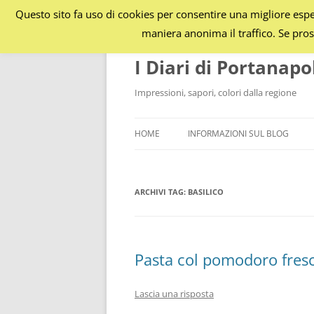
Questo sito fa uso di cookies per consentire una migliore esper
maniera anonima il traffico. Se pros
I Diari di Portanapo
Impressioni, sapori, colori dalla regione
HOME
INFORMAZIONI SUL BLOG
ARCHIVI TAG:
BASILICO
Pasta col pomodoro fresc
Lascia una risposta