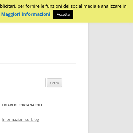
citari, per fornire le funzioni dei social media e analizzare in
.
Maggiori informazioni
Accetta
Ricerca
per:
I DIARI DI PORTANAPOLI
Informazioni sul blog