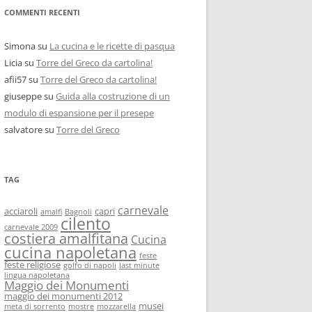
COMMENTI RECENTI
Simona
su
La cucina e le ricette di pasqua
Licia
su
Torre del Greco da cartolina!
afii57
su
Torre del Greco da cartolina!
giuseppe
su
Guida alla costruzione di un
modulo di espansione per il presepe
salvatore
su
Torre del Greco
TAG
carnevale
acciaroli
capri
amalfi
Bagnoli
cilento
carnevale 2009
costiera amalfitana
Cucina
cucina napoletana
feste
feste religiose
golfo di napoli
last minute
lingua napoletana
Maggio dei Monumenti
maggio dei monumenti 2012
musei
meta di sorrento
mostre
mozzarella