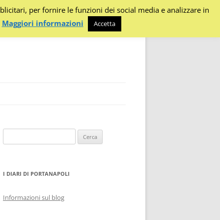
citari, per fornire le funzioni dei social media e analizzare in
.
Maggiori informazioni
Accetta
Ricerca
per:
I DIARI DI PORTANAPOLI
Informazioni sul blog