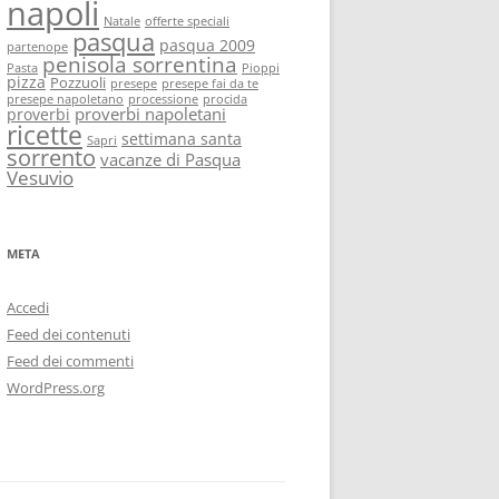
napoli
Natale
offerte speciali
pasqua
pasqua 2009
partenope
penisola sorrentina
Pasta
Pioppi
pizza
Pozzuoli
presepe
presepe fai da te
presepe napoletano
processione
procida
proverbi napoletani
proverbi
ricette
settimana santa
Sapri
sorrento
vacanze di Pasqua
Vesuvio
META
Accedi
Feed dei contenuti
Feed dei commenti
WordPress.org