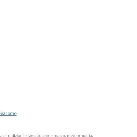
 Giacomo
a e tradizioni
e taggato come
marzo
,
meteoropatia
,