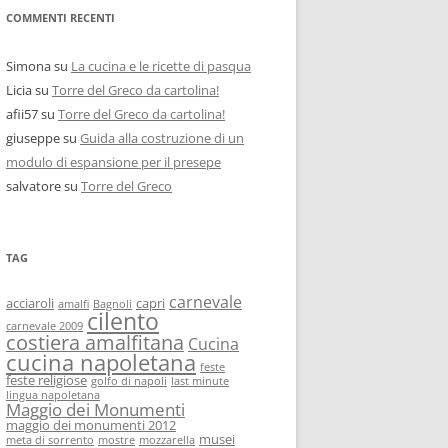
COMMENTI RECENTI
Simona
su
La cucina e le ricette di pasqua
Licia
su
Torre del Greco da cartolina!
afii57
su
Torre del Greco da cartolina!
giuseppe
su
Guida alla costruzione di un
modulo di espansione per il presepe
salvatore
su
Torre del Greco
TAG
carnevale
acciaroli
capri
amalfi
Bagnoli
cilento
carnevale 2009
costiera amalfitana
Cucina
cucina napoletana
feste
feste religiose
golfo di napoli
last minute
lingua napoletana
Maggio dei Monumenti
maggio dei monumenti 2012
musei
meta di sorrento
mostre
mozzarella