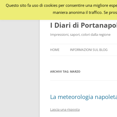
Questo sito fa uso di cookies per consentire una migliore esper
maniera anonima il traffico. Se pros
I Diari di Portanapo
Impressioni, sapori, colori dalla regione
HOME
INFORMAZIONI SUL BLOG
ARCHIVI TAG:
MARZO
La meteorologia napolet
Lascia una risposta