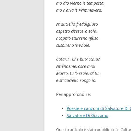
mo d’’o vierno ‘e tempesta,
mo n’aria ‘e Primmavera.
N’ auciello freddigliuso
aspetta ch’esce ‘o sole,
ncopp’’o tturreno nfuso
suspireno ‘e vviole.
Catarì!…Che buo’ cchiù?
Ntiénneme, core mio!
Marzo, tu ‘o ssaie, si’ tu,
e st’ auciello songo io.
Per approfondire:
Poesie e canzoni di Salvatore Di
Salvatore Di Giacomo
Questo articolo è stato pubblicato in
Cultur