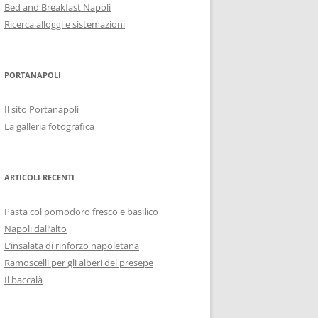
Bed and Breakfast Napoli
Ricerca alloggi e sistemazioni
PORTANAPOLI
Il sito Portanapoli
La galleria fotografica
ARTICOLI RECENTI
Pasta col pomodoro fresco e basilico
Napoli dall’alto
L’insalata di rinforzo napoletana
Ramoscelli per gli alberi del presepe
Il baccalà