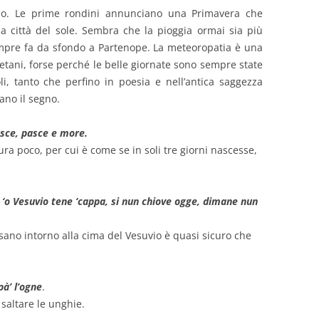
zo. Le prime rondini annunciano una Primavera che
a città del sole. Sembra che la pioggia ormai sia più
mpre fa da sfondo a Partenope. La meteoropatia è una
tani, forse perché le belle giornate sono sempre state
i, tanto che perfino in poesia e nell’antica saggezza
iano il segno.
asce, pasce e more.
ra poco, per cui è come se in soli tre giorni nascesse,
‘o Vesuvio tene ‘cappa, si nun chiove ogge, dimane nun
sano intorno alla cima del Vesuvio è quasi sicuro che
pà’ l’ogne
.
 saltare le unghie.