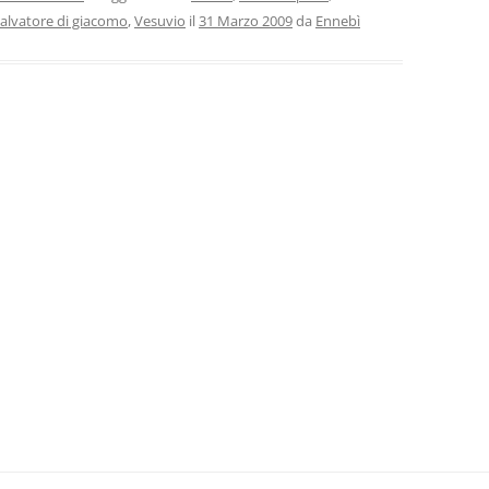
salvatore di giacomo
,
Vesuvio
il
31 Marzo 2009
da
Ennebì