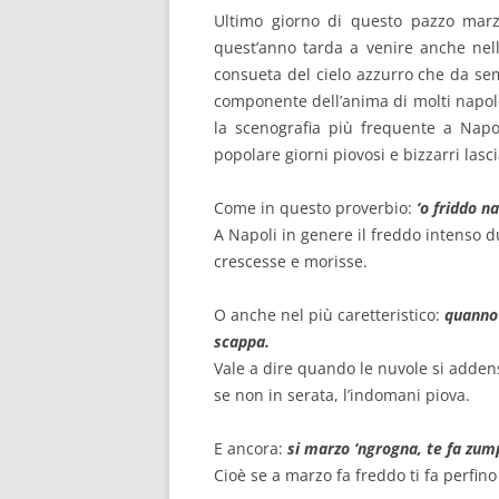
Ultimo giorno di questo pazzo mar
quest’anno tarda a venire anche nell
consueta del cielo azzurro che da se
componente dell’anima di molti napole
la scenografia più frequente a Napol
popolare giorni piovosi e bizzarri lasc
Come in questo proverbio:
‘o friddo n
A Napoli in genere il freddo intenso du
crescesse e morisse.
O anche nel più caretteristico:
quanno 
scappa.
Vale a dire quando le nuvole si adden
se non in serata, l’indomani piova.
E ancora:
si marzo ‘ngrogna, te fa zum
Cioè se a marzo fa freddo ti fa perfino