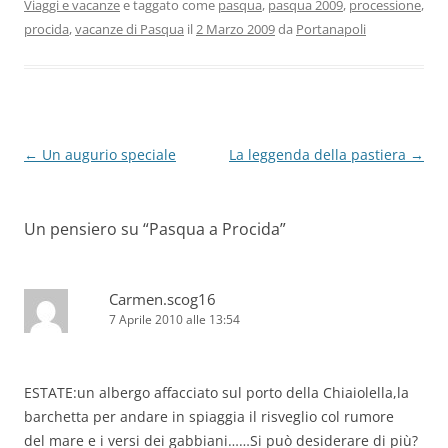
Viaggi e vacanze
e taggato come
pasqua
,
pasqua 2009
,
processione
,
procida
,
vacanze di Pasqua
il
2 Marzo 2009
da
Portanapoli
Navigazione
←
Un augurio speciale
La leggenda della pastiera
→
articolo
Un pensiero su “
Pasqua a Procida
”
Carmen.scog16
7 Aprile 2010 alle 13:54
ESTATE:un albergo affacciato sul porto della Chiaiolella,la
barchetta per andare in spiaggia il risveglio col rumore
del mare e i versi dei gabbiani……Si può desiderare di più?