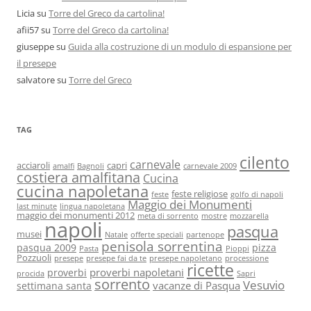
Licia
su
Torre del Greco da cartolina!
afii57
su
Torre del Greco da cartolina!
giuseppe
su
Guida alla costruzione di un modulo di espansione per
il presepe
salvatore
su
Torre del Greco
TAG
cilento
carnevale
acciaroli
capri
amalfi
Bagnoli
carnevale 2009
costiera amalfitana
Cucina
cucina napoletana
feste religiose
feste
golfo di napoli
Maggio dei Monumenti
last minute
lingua napoletana
maggio dei monumenti 2012
meta di sorrento
mostre
mozzarella
napoli
pasqua
musei
Natale
offerte speciali
partenope
penisola sorrentina
pasqua 2009
pizza
Pasta
Pioppi
Pozzuoli
presepe
presepe fai da te
presepe napoletano
processione
ricette
proverbi napoletani
proverbi
procida
Sapri
sorrento
Vesuvio
vacanze di Pasqua
settimana santa