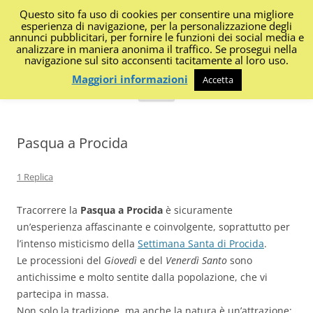
Questo sito fa uso di cookies per consentire una migliore
I Diari di Portanapoli
esperienza di navigazione, per la personalizzazione degli
annunci pubblicitari, per fornire le funzioni dei social media e
analizzare in maniera anonima il traffico. Se prosegui nella
Impressioni, sapori, colori dalla regione
navigazione sul sito acconsenti tacitamente al loro uso.
Maggiori informazioni
Accetta
Vai
Menu
al
contenuto
Pasqua a Procida
1 Replica
Tracorrere la
Pasqua a Procida
è sicuramente
un’esperienza affascinante e coinvolgente, soprattutto per
l’intenso misticismo della
Settimana Santa di Procida
.
Le processioni del
Giovedì
e del
Venerdì Santo
sono
antichissime e molto sentite dalla popolazione, che vi
partecipa in massa.
Non solo la tradizione, ma anche la natura è un’attrazione: