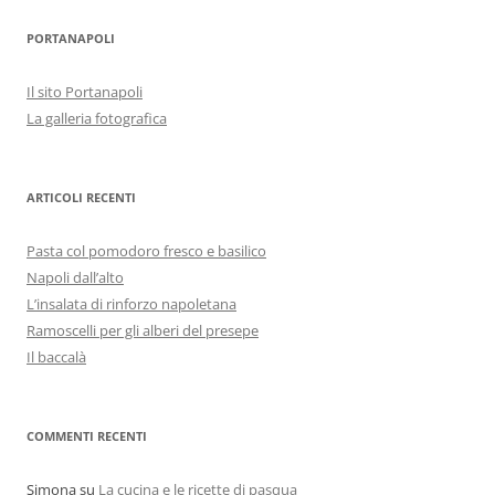
PORTANAPOLI
Il sito Portanapoli
La galleria fotografica
ARTICOLI RECENTI
Pasta col pomodoro fresco e basilico
Napoli dall’alto
L’insalata di rinforzo napoletana
Ramoscelli per gli alberi del presepe
Il baccalà
COMMENTI RECENTI
Simona
su
La cucina e le ricette di pasqua