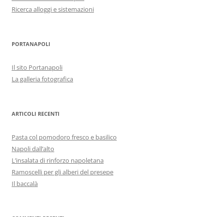
Ricerca alloggi e sistemazioni
PORTANAPOLI
Il sito Portanapoli
La galleria fotografica
ARTICOLI RECENTI
Pasta col pomodoro fresco e basilico
Napoli dall’alto
L’insalata di rinforzo napoletana
Ramoscelli per gli alberi del presepe
Il baccalà