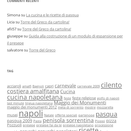
COMMENTI RECENTI
Simona
su
La cucina e le ricette di pasqua
Licia
su
Torre del Greco da cartolina!
afii57
su
Torre del Greco da cartolina!
giuseppe
su
Guida alla costruzione di un modulo di espansione per
il presepe
salvatore
su
Torre del Greco
TAG
cilento
carnevale
acciaroli
capri
amalfi
Bagnoli
carnevale 2009
costiera amalfitana
Cucina
cucina napoletana
feste religiose
feste
golfo di napoli
Maggio dei Monumenti
last minute
lingua napoletana
maggio dei monumenti 2012
meta di sorrento
mostre
mozzarella
napoli
pasqua
musei
Natale
offerte speciali
partenope
penisola sorrentina
pasqua 2009
pizza
Pasta
Pioppi
Pozzuoli
presepe
presepe fai da te
presepe napoletano
processione
ricette