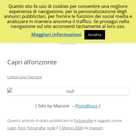
Questo sito fa uso di cookies per consentire una migliore
I Diari di Portanapoli
esperienza di navigazione, per la personalizzazione degli
annunci pubblicitari, per fornire le funzioni dei social media e
analizzare in maniera anonima il traffico. Se prosegui nella
Impressioni, sapori, colori dalla regione
navigazione sul sito acconsenti tacitamente al loro uso.
Maggiori informazioni
Accetta
Vai
Menu
al
contenuto
Capri all’orizzonte
Lascia una risposta
[ foto by Massim. –
PhotoBlues
]
Questo articolo è stato pubblicato in
Fotografie
e taggato come
capri
,
foto
,
fotografia
,
isole
il
7 Marzo 2009
da
massim