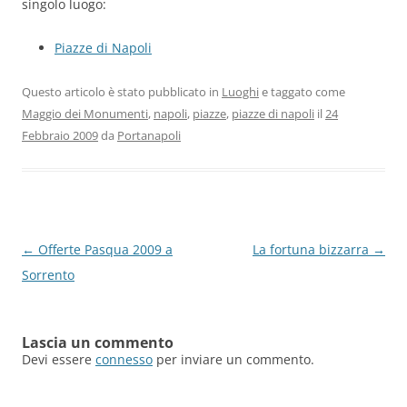
singolo luogo:
Piazze di Napoli
Questo articolo è stato pubblicato in
Luoghi
e taggato come
Maggio dei Monumenti
,
napoli
,
piazze
,
piazze di napoli
il
24
Febbraio 2009
da
Portanapoli
Navigazione
←
Offerte Pasqua 2009 a
La fortuna bizzarra
→
articolo
Sorrento
Lascia un commento
Devi essere
connesso
per inviare un commento.