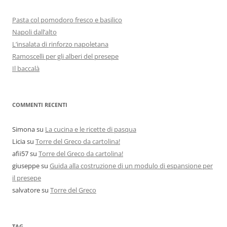
Pasta col pomodoro fresco e basilico
Napoli dall’alto
L’insalata di rinforzo napoletana
Ramoscelli per gli alberi del presepe
Il baccalà
COMMENTI RECENTI
Simona
su
La cucina e le ricette di pasqua
Licia
su
Torre del Greco da cartolina!
afii57
su
Torre del Greco da cartolina!
giuseppe
su
Guida alla costruzione di un modulo di espansione per
il presepe
salvatore
su
Torre del Greco
TAG