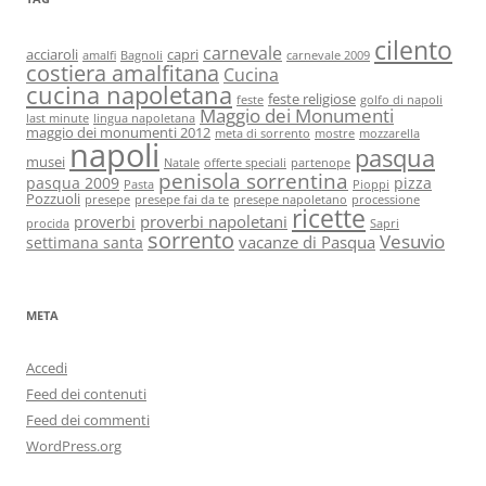
cilento
carnevale
acciaroli
capri
amalfi
Bagnoli
carnevale 2009
costiera amalfitana
Cucina
cucina napoletana
feste religiose
feste
golfo di napoli
Maggio dei Monumenti
last minute
lingua napoletana
maggio dei monumenti 2012
meta di sorrento
mostre
mozzarella
napoli
pasqua
musei
Natale
offerte speciali
partenope
penisola sorrentina
pasqua 2009
pizza
Pasta
Pioppi
Pozzuoli
presepe
presepe fai da te
presepe napoletano
processione
ricette
proverbi napoletani
proverbi
procida
Sapri
sorrento
Vesuvio
vacanze di Pasqua
settimana santa
META
Accedi
Feed dei contenuti
Feed dei commenti
WordPress.org