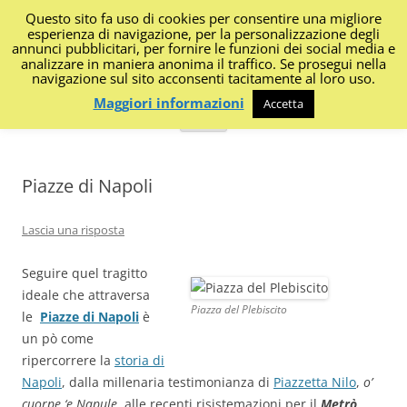
Questo sito fa uso di cookies per consentire una migliore
I Diari di Portanapoli
esperienza di navigazione, per la personalizzazione degli
annunci pubblicitari, per fornire le funzioni dei social media e
analizzare in maniera anonima il traffico. Se prosegui nella
Impressioni, sapori, colori dalla regione
navigazione sul sito acconsenti tacitamente al loro uso.
Maggiori informazioni
Accetta
Vai
Menu
al
contenuto
Piazze di Napoli
Lascia una risposta
Seguire quel tragitto
ideale che attraversa
Piazza del Plebiscito
le
Piazze di Napoli
è
un pò come
ripercorrere la
storia di
Napoli
, dalla millenaria testimonianza di
Piazzetta Nilo
,
o’
cuorpe ‘e Napule
, alle recenti risistemazioni per il
Metrò