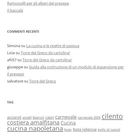
Ramoscelli per gli alberi del presepe
Il baccalà
COMMENTI RECENTI
Simona
su
La cucina e le ricette di pasqua
Licia
su
Torre del Greco da cartolina!
afii57
su
Torre del Greco da cartolina!
giuseppe
su
Guida alla costruzione di un modulo di espansione per
il presepe
salvatore
su
Torre del Greco
TAG
cilento
carnevale
acciaroli
capri
amalfi
Bagnoli
carnevale 2009
costiera amalfitana
Cucina
cucina napoletana
feste religiose
feste
golfo di napoli