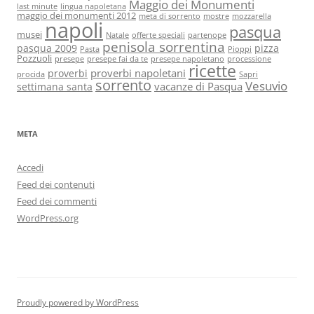
Maggio dei Monumenti
last minute
lingua napoletana
maggio dei monumenti 2012
meta di sorrento
mostre
mozzarella
napoli
pasqua
musei
Natale
offerte speciali
partenope
penisola sorrentina
pasqua 2009
pizza
Pasta
Pioppi
Pozzuoli
presepe
presepe fai da te
presepe napoletano
processione
ricette
proverbi napoletani
proverbi
procida
Sapri
sorrento
Vesuvio
vacanze di Pasqua
settimana santa
META
Accedi
Feed dei contenuti
Feed dei commenti
WordPress.org
Proudly powered by WordPress