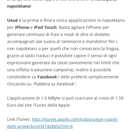
napoletano
!
Ueué
è la prima e finora unica appplicazione in napoletano
per
iPhone
e
iPod Touch
. Basta agitare l’iPhone per
generare centinaia di frasi e modi di dire in dialetto
accompagnati dal suono di tammorre e mandolini! Per i
non napoletani o per quelli che non conoscono la lingua,
grazie al tasto traduci è possibile capire il senso di ogni
espressione generata da Ueué (ovviamente nei limiti che
una siffatta traduzione comporta). Inoltre è possibile
condividere su
Facebook
i detti preferiti semplicemente
cliccando su
“Pubblica su Facebook”
.
L’applicazione di 1,5 MByte si può scaricare al costo di 1,59
Euro dal sito iTunes della Apple.
Link iTunes:
http://itunes.apple.com/it/app/ueue-napoli-
detti-proverbi/id357428652?mt=8