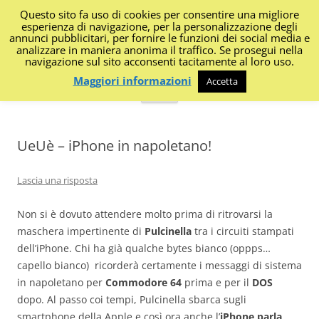
Questo sito fa uso di cookies per consentire una migliore
I Diari di Portanapoli
esperienza di navigazione, per la personalizzazione degli
annunci pubblicitari, per fornire le funzioni dei social media e
analizzare in maniera anonima il traffico. Se prosegui nella
Impressioni, sapori, colori dalla regione
navigazione sul sito acconsenti tacitamente al loro uso.
Maggiori informazioni
Accetta
Vai
Menu
al
contenuto
UeUè – iPhone in napoletano!
Lascia una risposta
Non si è dovuto attendere molto prima di ritrovarsi la
maschera impertinente di
Pulcinella
tra i circuiti stampati
dell’iPhone. Chi ha già qualche bytes bianco (oppps…
capello bianco) ricorderà certamente i messaggi di sistema
in napoletano per
Commodore 64
prima e per il
DOS
dopo. Al passo coi tempi, Pulcinella sbarca sugli
smartphone della Apple e così ora anche l’
iPhone parla