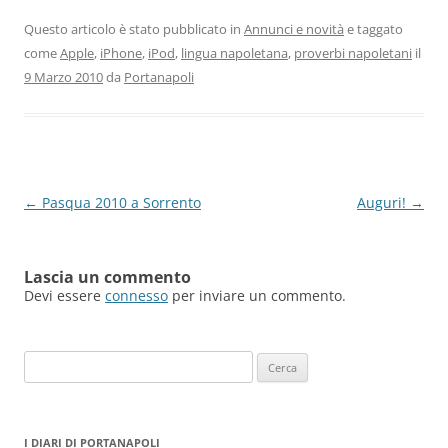
Questo articolo è stato pubblicato in
Annunci e novità
e taggato
come
Apple
,
iPhone
,
iPod
,
lingua napoletana
,
proverbi napoletani
il
9 Marzo 2010
da
Portanapoli
Navigazione
←
Pasqua 2010 a Sorrento
Auguri!
→
articolo
Lascia un commento
Devi essere
connesso
per inviare un commento.
Ricerca
per:
I DIARI DI PORTANAPOLI