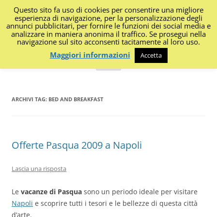
Questo sito fa uso di cookies per consentire una migliore
I Diari di Portanapoli
esperienza di navigazione, per la personalizzazione degli
annunci pubblicitari, per fornire le funzioni dei social media e
analizzare in maniera anonima il traffico. Se prosegui nella
Impressioni, sapori, colori dalla regione
navigazione sul sito acconsenti tacitamente al loro uso.
Maggiori informazioni
Accetta
Vai
Menu
al
contenuto
ARCHIVI TAG:
BED AND BREAKFAST
Offerte Pasqua 2009 a Napoli
Lascia una risposta
Le
vacanze di Pasqua
sono un periodo ideale per visitare
Napoli
e scoprire tutti i tesori e le bellezze di questa città
d’arte.