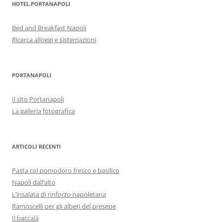
HOTEL.PORTANAPOLI
Bed and Breakfast Napoli
Ricerca alloggi e sistemazioni
PORTANAPOLI
Il sito Portanapoli
La galleria fotografica
ARTICOLI RECENTI
Pasta col pomodoro fresco e basilico
Napoli dall’alto
L’insalata di rinforzo napoletana
Ramoscelli per gli alberi del presepe
Il baccalà