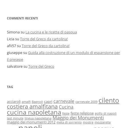
COMMENTI RECENTI
Simona
su
La cucina e le ricette di pasqua
Licia
su
Torre del Greco da cartolina!
afii57
su
Torre del Greco da cartolina!
giuseppe
su
Guida alla costruzione di un modulo di espansione per
il presepe
salvatore
su
Torre del Greco
TAG
cilento
carnevale
acciaroli
capri
amalfi
Bagnoli
carnevale 2009
costiera amalfitana
Cucina
cucina napoletana
feste religiose
feste
golfo di napoli
Maggio dei Monumenti
last minute
lingua napoletana
maggio dei monumenti 2012
meta di sorrento
mostre
mozzarella