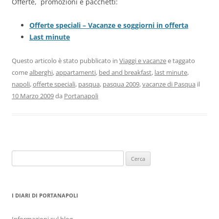
Offerte, promozioni e pacchetti:
Offerte speciali – Vacanze e soggiorni in offerta
Last minute
Questo articolo è stato pubblicato in
Viaggi e vacanze
e taggato
come
alberghi
,
appartamenti
,
bed and breakfast
,
last minute
,
napoli
,
offerte speciali
,
pasqua
,
pasqua 2009
,
vacanze di Pasqua
il
10 Marzo 2009
da
Portanapoli
Ricerca
per:
I DIARI DI PORTANAPOLI