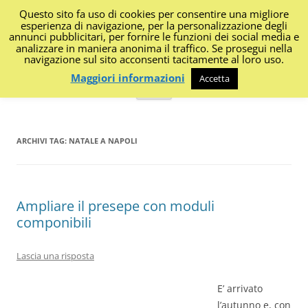
Questo sito fa uso di cookies per consentire una migliore
I Diari di Portanapoli
esperienza di navigazione, per la personalizzazione degli
annunci pubblicitari, per fornire le funzioni dei social media e
analizzare in maniera anonima il traffico. Se prosegui nella
Impressioni, sapori, colori dalla regione
navigazione sul sito acconsenti tacitamente al loro uso.
Maggiori informazioni
Accetta
Vai
Menu
al
contenuto
ARCHIVI TAG:
NATALE A NAPOLI
Ampliare il presepe con moduli
componibili
Lascia una risposta
E’ arrivato
l’autunno e, con