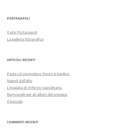
PORTANAPOLI
Il sito Portanapoli
La galleria fotografica
ARTICOLI RECENTI
Pasta col pomodoro fresco e basilico
Napoli dall’alto
L’insalata di rinforzo napoletana
Ramoscelli per gli alberi del presepe
Il baccalà
COMMENTI RECENTI