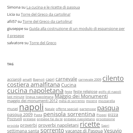
Simona
su
La cucina e le ricette di pasqua
Licia
su
Torre del Greco da cartolina!
afii57
su
Torre del Greco da cartolina!
giuseppe
su
Guida alla costruzione di un modulo di espansione per
il presepe
salvatore
su
Torre del Greco
TAG
cilento
carnevale
acciaroli
capri
amalfi
Bagnoli
carnevale 2009
costiera amalfitana
Cucina
cucina napoletana
feste religiose
feste
golfo di napoli
Maggio dei Monumenti
last minute
lingua napoletana
maggio dei monumenti 2012
meta di sorrento
mostre
mozzarella
napoli
pasqua
musei
Natale
offerte speciali
partenope
penisola sorrentina
pasqua 2009
pizza
Pasta
Pioppi
Pozzuoli
presepe
presepe fai da te
presepe napoletano
processione
ricette
proverbi napoletani
proverbi
procida
Sapri
sorrento
Vesuvio
vacanze di Pasqua
settimana santa