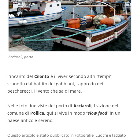
Acciaroli, porto
L’incanto del
Cilento
è il viver secondo altri “tempi”
scandito dal battito dei gabbiani, l’approdo dei
pescherecci, il vento che sa di mare.
Nelle foto due viste del porto di
Acciaroli
, frazione del
comune di
Pollica
, qui si vive in modo “
slow food
” in un
paese antico e sereno.
Questo articolo è stato pubblicato in
Fotografie
,
Luoghi
e taggato