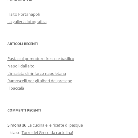
Il sito Portanapoli
La galleria fotografica
ARTICOLI RECENTI
Pasta col pomodoro fresco e basilico
Napoli dall’alto
L’insalata di rinforzo napoletana
Ramoscelli per gli alberi del presepe
Il baccalà
COMMENTI RECENTI
Simona
su
La cucina e le ricette di pasqua
Licia
su
Torre del Greco da cartolina!