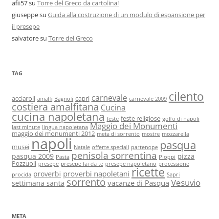
afii57
su
Torre del Greco da cartolina!
giuseppe
su
Guida alla costruzione di un modulo di espansione per
il presepe
salvatore
su
Torre del Greco
TAG
cilento
carnevale
acciaroli
capri
amalfi
Bagnoli
carnevale 2009
costiera amalfitana
Cucina
cucina napoletana
feste religiose
feste
golfo di napoli
Maggio dei Monumenti
last minute
lingua napoletana
maggio dei monumenti 2012
meta di sorrento
mostre
mozzarella
napoli
pasqua
musei
Natale
offerte speciali
partenope
penisola sorrentina
pasqua 2009
pizza
Pasta
Pioppi
Pozzuoli
presepe
presepe fai da te
presepe napoletano
processione
ricette
proverbi napoletani
proverbi
procida
Sapri
sorrento
Vesuvio
vacanze di Pasqua
settimana santa
META