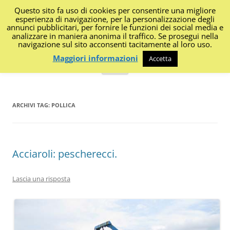
Questo sito fa uso di cookies per consentire una migliore
I Diari di Portanapoli
esperienza di navigazione, per la personalizzazione degli
annunci pubblicitari, per fornire le funzioni dei social media e
analizzare in maniera anonima il traffico. Se prosegui nella
Impressioni, sapori, colori dalla regione
navigazione sul sito acconsenti tacitamente al loro uso.
Maggiori informazioni
Accetta
Vai
Menu
al
contenuto
ARCHIVI TAG:
POLLICA
Acciaroli: pescherecci.
Lascia una risposta