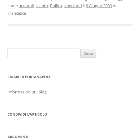
come
acciaroli
,
cilento
,
Pollica
,
slow food
il
6 Giugno 2009
da
Francesca
Ricerca
per:
I DIARI DI PORTANAPOLI
Informazioni sul blog
CONDIVIDI L’ARTICOLO
ARGOMENTI