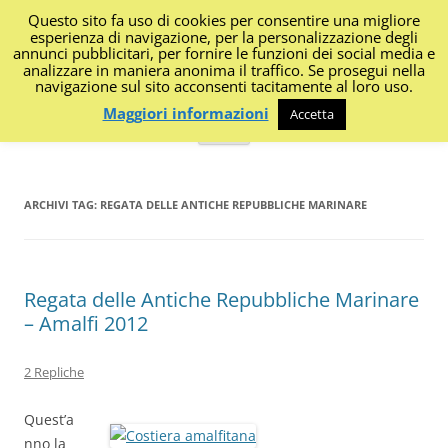
Questo sito fa uso di cookies per consentire una migliore
I Diari di Portanapoli
esperienza di navigazione, per la personalizzazione degli
annunci pubblicitari, per fornire le funzioni dei social media e
analizzare in maniera anonima il traffico. Se prosegui nella
Impressioni, sapori, colori dalla regione
navigazione sul sito acconsenti tacitamente al loro uso.
Maggiori informazioni
Accetta
Vai
Menu
al
contenuto
ARCHIVI TAG:
REGATA DELLE ANTICHE REPUBBLICHE MARINARE
Regata delle Antiche Repubbliche Marinare
– Amalfi 2012
2 Repliche
Quest’a
nno la