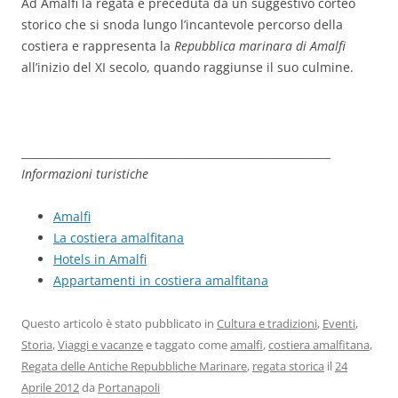
Ad Amalfi la regata è preceduta da un suggestivo corteo
storico che si snoda lungo l’incantevole percorso della
costiera e rappresenta la
Repubblica marinara di Amalfi
all’inizio del XI secolo, quando raggiunse il suo culmine.
__________________________________________________________
Informazioni turistiche
Amalfi
La costiera amalfitana
Hotels in Amalfi
Appartamenti in costiera amalfitana
Questo articolo è stato pubblicato in
Cultura e tradizioni
,
Eventi
,
Storia
,
Viaggi e vacanze
e taggato come
amalfi
,
costiera amalfitana
,
Regata delle Antiche Repubbliche Marinare
,
regata storica
il
24
Aprile 2012
da
Portanapoli