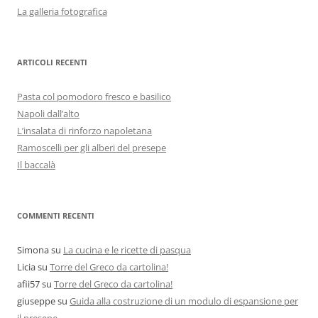
La galleria fotografica
ARTICOLI RECENTI
Pasta col pomodoro fresco e basilico
Napoli dall’alto
L’insalata di rinforzo napoletana
Ramoscelli per gli alberi del presepe
Il baccalà
COMMENTI RECENTI
Simona
su
La cucina e le ricette di pasqua
Licia
su
Torre del Greco da cartolina!
afii57
su
Torre del Greco da cartolina!
giuseppe
su
Guida alla costruzione di un modulo di espansione per