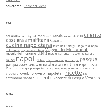
il presepe
salvatore
su
Torre del Greco
TAG
cilento
carnevale
acciaroli
capri
amalfi
Bagnoli
carnevale 2009
costiera amalfitana
Cucina
cucina napoletana
feste religiose
feste
golfo di napoli
Maggio dei Monumenti
last minute
lingua napoletana
maggio dei monumenti 2012
meta di sorrento
mostre
mozzarella
napoli
pasqua
musei
Natale
offerte speciali
partenope
penisola sorrentina
pasqua 2009
pizza
Pasta
Pioppi
Pozzuoli
presepe
presepe fai da te
presepe napoletano
processione
ricette
proverbi napoletani
proverbi
procida
Sapri
sorrento
Vesuvio
vacanze di Pasqua
settimana santa
META
Accedi