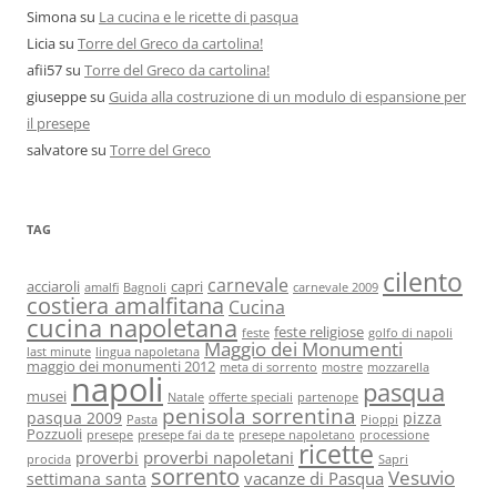
Simona
su
La cucina e le ricette di pasqua
Licia
su
Torre del Greco da cartolina!
afii57
su
Torre del Greco da cartolina!
giuseppe
su
Guida alla costruzione di un modulo di espansione per
il presepe
salvatore
su
Torre del Greco
TAG
cilento
carnevale
acciaroli
capri
amalfi
Bagnoli
carnevale 2009
costiera amalfitana
Cucina
cucina napoletana
feste religiose
feste
golfo di napoli
Maggio dei Monumenti
last minute
lingua napoletana
maggio dei monumenti 2012
meta di sorrento
mostre
mozzarella
napoli
pasqua
musei
Natale
offerte speciali
partenope
penisola sorrentina
pasqua 2009
pizza
Pasta
Pioppi
Pozzuoli
presepe
presepe fai da te
presepe napoletano
processione
ricette
proverbi napoletani
proverbi
procida
Sapri
sorrento
Vesuvio
vacanze di Pasqua
settimana santa