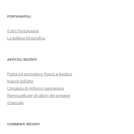
PORTANAPOLI
Il sito Portanapoli
La galleria fotografica
ARTICOLI RECENTI
Pasta col pomodoro fresco e basilico
Napoli dall’alto
L’insalata di rinforzo napoletana
Ramoscelli per gli alberi del presepe
Il baccalà
COMMENTI RECENTI