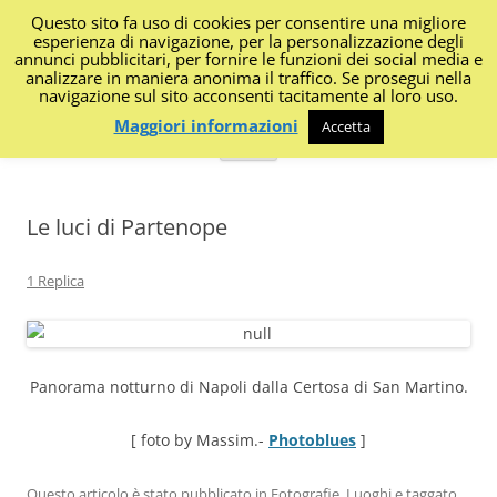
Questo sito fa uso di cookies per consentire una migliore
I Diari di Portanapoli
esperienza di navigazione, per la personalizzazione degli
annunci pubblicitari, per fornire le funzioni dei social media e
analizzare in maniera anonima il traffico. Se prosegui nella
Impressioni, sapori, colori dalla regione
navigazione sul sito acconsenti tacitamente al loro uso.
Maggiori informazioni
Accetta
Vai
Menu
al
contenuto
Le luci di Partenope
1 Replica
Panorama notturno di Napoli dalla Certosa di San Martino.
[ foto by Massim.-
Photoblues
]
Questo articolo è stato pubblicato in
Fotografie
,
Luoghi
e taggato