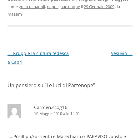
come
golfo di napoli
,
napoli
,
partenope
il
29 Gennaio 2009
da
massim
Navigazione
←
Krupp e la cultura tedesca
Vesuvio
→
articolo
a Capri
Un pensiero su “
Le luci di Partenope
”
Carmen.scog16
10 Maggio 2010 alle 14:01
…..Posillipo,Surriento e Marechiaro o’ PARAVISO vuosto è