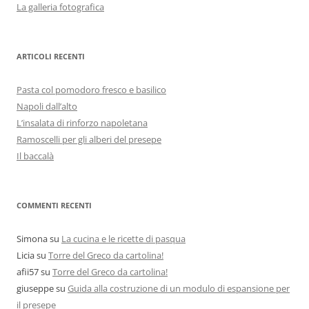
La galleria fotografica
ARTICOLI RECENTI
Pasta col pomodoro fresco e basilico
Napoli dall’alto
L’insalata di rinforzo napoletana
Ramoscelli per gli alberi del presepe
Il baccalà
COMMENTI RECENTI
Simona
su
La cucina e le ricette di pasqua
Licia
su
Torre del Greco da cartolina!
afii57
su
Torre del Greco da cartolina!
giuseppe
su
Guida alla costruzione di un modulo di espansione per
il presepe