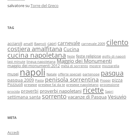
salvatore
su
Torre del Greco
TAG
cilento
carnevale
acciaroli
capri
amalfi
Bagnoli
carnevale 2009
costiera amalfitana
Cucina
cucina napoletana
feste religiose
feste
golfo di napoli
Maggio dei Monumenti
last minute
lingua napoletana
maggio dei monumenti 2012
meta di sorrento
mostre
mozzarella
napoli
pasqua
musei
Natale
offerte speciali
partenope
penisola sorrentina
pasqua 2009
pizza
Pasta
Pioppi
Pozzuoli
presepe
presepe fai da te
presepe napoletano
processione
ricette
proverbi napoletani
proverbi
procida
Sapri
sorrento
Vesuvio
vacanze di Pasqua
settimana santa
META
Accedi