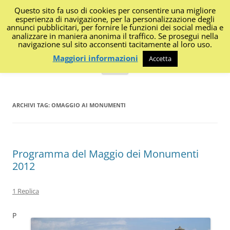
Questo sito fa uso di cookies per consentire una migliore
I Diari di Portanapoli
esperienza di navigazione, per la personalizzazione degli
annunci pubblicitari, per fornire le funzioni dei social media e
analizzare in maniera anonima il traffico. Se prosegui nella
Impressioni, sapori, colori dalla regione
navigazione sul sito acconsenti tacitamente al loro uso.
Maggiori informazioni
Accetta
Vai
Menu
al
contenuto
ARCHIVI TAG:
OMAGGIO AI MONUMENTI
Programma del Maggio dei Monumenti
2012
1 Replica
P