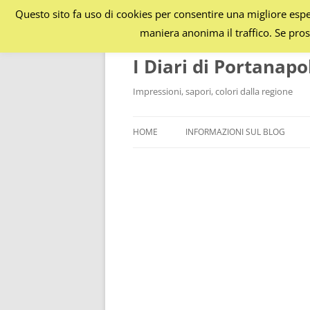
Questo sito fa uso di cookies per consentire una migliore esper
maniera anonima il traffico. Se pros
I Diari di Portanapo
Impressioni, sapori, colori dalla regione
HOME
INFORMAZIONI SUL BLOG