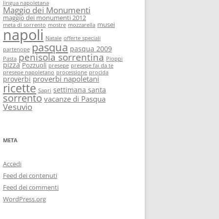
lingua napoletana
Maggio dei Monumenti
maggio dei monumenti 2012
musei
meta di sorrento
mostre
mozzarella
napoli
Natale
offerte speciali
pasqua
pasqua 2009
partenope
penisola sorrentina
Pasta
Pioppi
pizza
Pozzuoli
presepe
presepe fai da te
presepe napoletano
processione
procida
proverbi napoletani
proverbi
ricette
settimana santa
Sapri
sorrento
vacanze di Pasqua
Vesuvio
META
Accedi
Feed dei contenuti
Feed dei commenti
WordPress.org