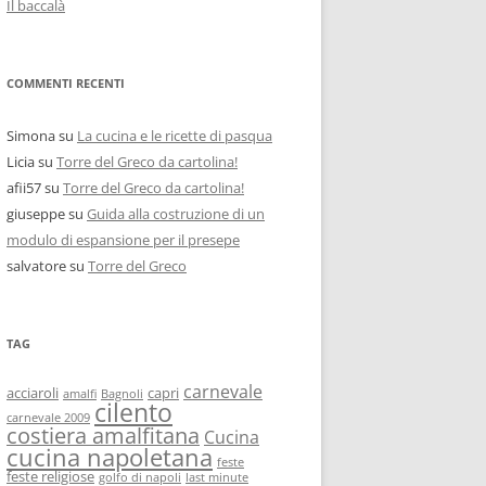
Il baccalà
COMMENTI RECENTI
Simona
su
La cucina e le ricette di pasqua
Licia
su
Torre del Greco da cartolina!
afii57
su
Torre del Greco da cartolina!
giuseppe
su
Guida alla costruzione di un
modulo di espansione per il presepe
salvatore
su
Torre del Greco
TAG
carnevale
acciaroli
capri
amalfi
Bagnoli
cilento
carnevale 2009
costiera amalfitana
Cucina
cucina napoletana
feste
feste religiose
golfo di napoli
last minute