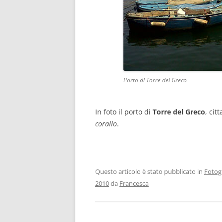
Porto di Torre del Greco
In foto il porto di
Torre del Greco
, cit
corallo
.
Questo articolo è stato pubblicato in
Fotog
2010
da
Francesca