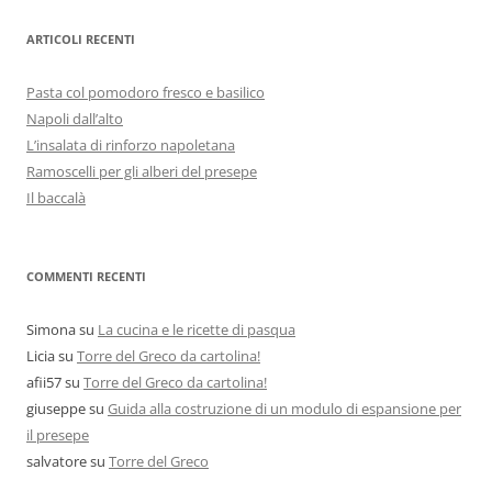
ARTICOLI RECENTI
Pasta col pomodoro fresco e basilico
Napoli dall’alto
L’insalata di rinforzo napoletana
Ramoscelli per gli alberi del presepe
Il baccalà
COMMENTI RECENTI
Simona
su
La cucina e le ricette di pasqua
Licia
su
Torre del Greco da cartolina!
afii57
su
Torre del Greco da cartolina!
giuseppe
su
Guida alla costruzione di un modulo di espansione per
il presepe
salvatore
su
Torre del Greco