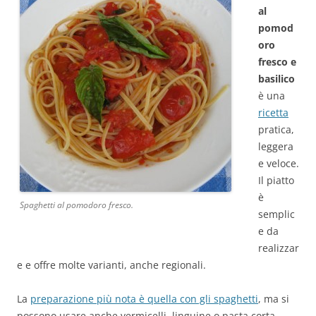
al
pomod
oro
fresco e
basilico
è una
ricetta
pratica,
leggera
e veloce.
Il piatto
è
Spaghetti al pomodoro fresco.
semplic
e da
realizzar
e e offre molte varianti, anche regionali.
La
preparazione più nota è quella con gli spaghetti
, ma si
possono usare anche vermicelli, linguine o pasta corta.