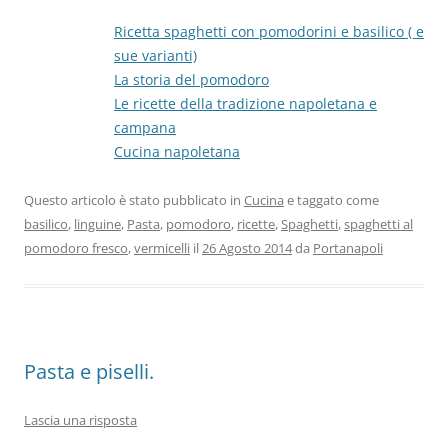
Ricetta spaghetti con pomodorini e basilico ( e
sue varianti)
La storia del pomodoro
Le ricette della tradizione napoletana e
campana
Cucina napoletana
Questo articolo è stato pubblicato in
Cucina
e taggato come
basilico
,
linguine
,
Pasta
,
pomodoro
,
ricette
,
Spaghetti
,
spaghetti al
pomodoro fresco
,
vermicelli
il
26 Agosto 2014
da
Portanapoli
Pasta e piselli.
Lascia una risposta