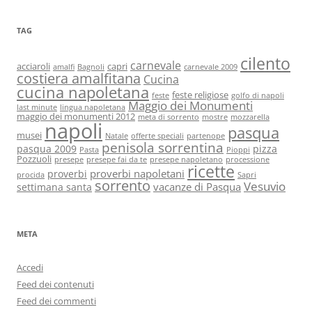
TAG
cilento
carnevale
acciaroli
capri
amalfi
Bagnoli
carnevale 2009
costiera amalfitana
Cucina
cucina napoletana
feste religiose
feste
golfo di napoli
Maggio dei Monumenti
last minute
lingua napoletana
maggio dei monumenti 2012
meta di sorrento
mostre
mozzarella
napoli
pasqua
musei
Natale
offerte speciali
partenope
penisola sorrentina
pasqua 2009
pizza
Pasta
Pioppi
Pozzuoli
presepe
presepe fai da te
presepe napoletano
processione
ricette
proverbi napoletani
proverbi
procida
Sapri
sorrento
Vesuvio
vacanze di Pasqua
settimana santa
META
Accedi
Feed dei contenuti
Feed dei commenti