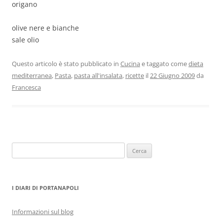
origano
olive nere e bianche
sale olio
Questo articolo è stato pubblicato in
Cucina
e taggato come
dieta
mediterranea
,
Pasta
,
pasta all'insalata
,
ricette
il
22 Giugno 2009
da
Francesca
Ricerca
per:
I DIARI DI PORTANAPOLI
Informazioni sul blog