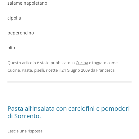
salame napoletano
cipolla
peperoncino
olio
Questo articolo è stato pubblicato in
Cucina
e taggato come
Cucina
,
Pasta
,
piselli
,
ricette
il
24 Giugno 2009
da
Francesca
Pasta all’insalata con carciofini e pomodori
di Sorrento.
Lascia una risposta