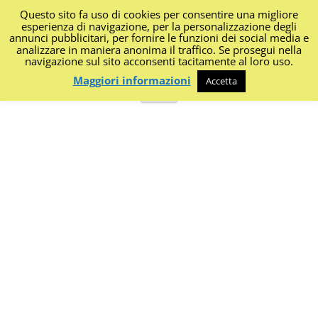
Questo sito fa uso di cookies per consentire una migliore
I Diari di Portanapoli
esperienza di navigazione, per la personalizzazione degli
annunci pubblicitari, per fornire le funzioni dei social media e
analizzare in maniera anonima il traffico. Se prosegui nella
Impressioni, sapori, colori dalla regione
navigazione sul sito acconsenti tacitamente al loro uso.
Maggiori informazioni
Accetta
Vai
Menu
al
contenuto