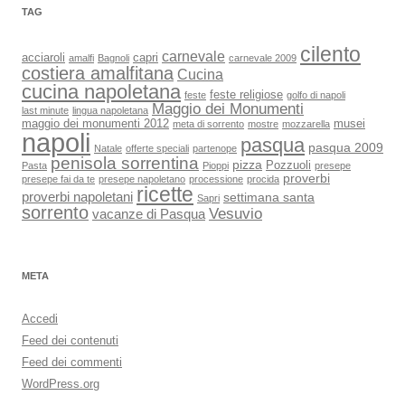
TAG
cilento
carnevale
acciaroli
capri
amalfi
Bagnoli
carnevale 2009
costiera amalfitana
Cucina
cucina napoletana
feste religiose
feste
golfo di napoli
Maggio dei Monumenti
last minute
lingua napoletana
maggio dei monumenti 2012
musei
meta di sorrento
mostre
mozzarella
napoli
pasqua
pasqua 2009
Natale
offerte speciali
partenope
penisola sorrentina
pizza
Pozzuoli
Pasta
Pioppi
presepe
proverbi
presepe fai da te
presepe napoletano
processione
procida
ricette
proverbi napoletani
settimana santa
Sapri
sorrento
Vesuvio
vacanze di Pasqua
META
Accedi
Feed dei contenuti
Feed dei commenti
WordPress.org