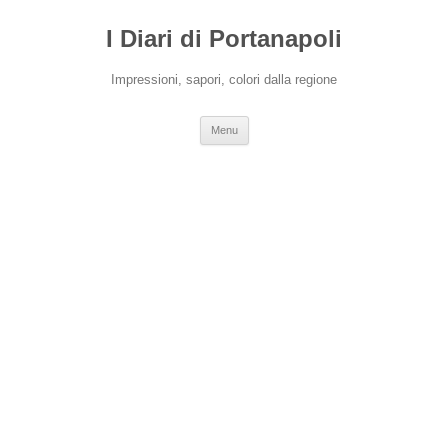
I Diari di Portanapoli
Impressioni, sapori, colori dalla regione
Vai
Menu
al
contenuto