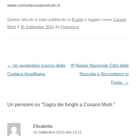
www.comunecusanomutri.it
Questo articolo è stato pubblicato in
Eventi
e taggato come
Cusano
Mutri
il
16 Settembre 2010
da
Francesca
Navigazione
←
Un suggestivo scorcio della
9ª Assise Nazionale Città della
articolo
Costiera Amalfitana.
Nocciola e Noccioliamo in
Festa.
→
Un pensiero su “
Sagra dei funghi a Cusano Mutri.
”
Elisabetta
16 Settembre 2010 alle 13:11