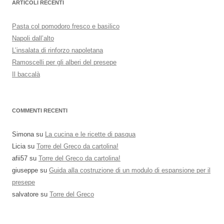
ARTICOLI RECENTI
Pasta col pomodoro fresco e basilico
Napoli dall’alto
L’insalata di rinforzo napoletana
Ramoscelli per gli alberi del presepe
Il baccalà
COMMENTI RECENTI
Simona
su
La cucina e le ricette di pasqua
Licia
su
Torre del Greco da cartolina!
afii57
su
Torre del Greco da cartolina!
giuseppe
su
Guida alla costruzione di un modulo di espansione per il
presepe
salvatore
su
Torre del Greco