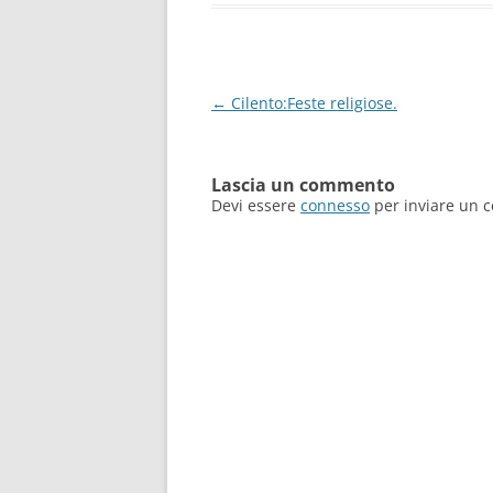
Navigazione
←
Cilento:Feste religiose.
articolo
Lascia un commento
Devi essere
connesso
per inviare un 