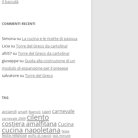
Il baccalà
COMMENTI RECENTI
Simona
su
La cucina e le ricette di pasqua
Licia
su
Torre del Greco da cartolina!
afii57
su
Torre del Greco da cartolina!
giuseppe
su
Guida alla costruzione di un
modulo di espansione per il presepe
salvatore
su
Torre del Greco
TAG
carnevale
acciaroli
capri
amalfi
Bagnoli
cilento
carnevale 2009
costiera amalfitana
Cucina
cucina napoletana
feste
feste religiose
golfo di napoli
last minute