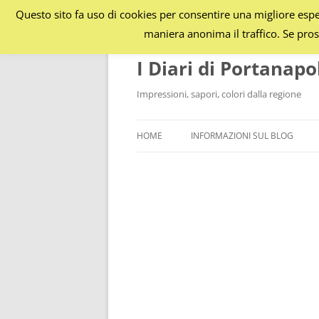
Questo sito fa uso di cookies per consentire una migliore esper
maniera anonima il traffico. Se pros
I Diari di Portanapo
Impressioni, sapori, colori dalla regione
HOME
INFORMAZIONI SUL BLOG