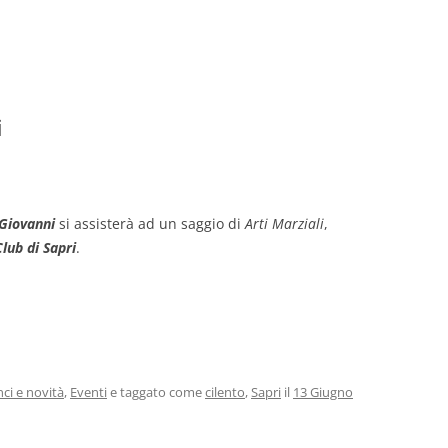
i
 Giovanni
si assisterà ad un saggio di
Arti Marziali
,
lub di Sapri
.
ci e novità
,
Eventi
e taggato come
cilento
,
Sapri
il
13 Giugno