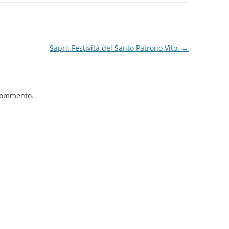
Sapri: Festività del Santo Patrono Vito.
→
commento.