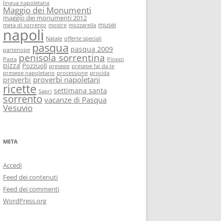
lingua napoletana
Maggio dei Monumenti
maggio dei monumenti 2012
musei
meta di sorrento
mostre
mozzarella
napoli
Natale
offerte speciali
pasqua
pasqua 2009
partenope
penisola sorrentina
Pasta
Pioppi
pizza
Pozzuoli
presepe
presepe fai da te
presepe napoletano
processione
procida
proverbi napoletani
proverbi
ricette
settimana santa
Sapri
sorrento
vacanze di Pasqua
Vesuvio
META
Accedi
Feed dei contenuti
Feed dei commenti
WordPress.org