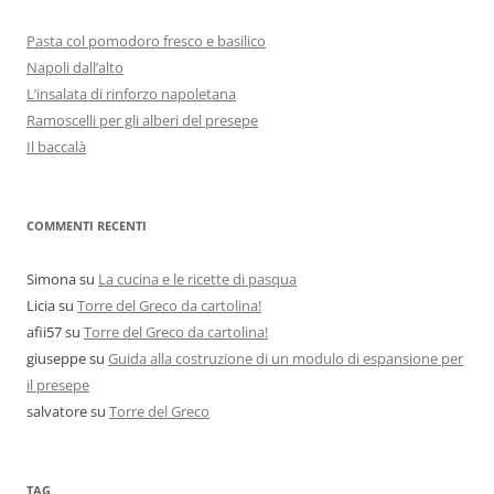
Pasta col pomodoro fresco e basilico
Napoli dall’alto
L’insalata di rinforzo napoletana
Ramoscelli per gli alberi del presepe
Il baccalà
COMMENTI RECENTI
Simona
su
La cucina e le ricette di pasqua
Licia
su
Torre del Greco da cartolina!
afii57
su
Torre del Greco da cartolina!
giuseppe
su
Guida alla costruzione di un modulo di espansione per
il presepe
salvatore
su
Torre del Greco
TAG