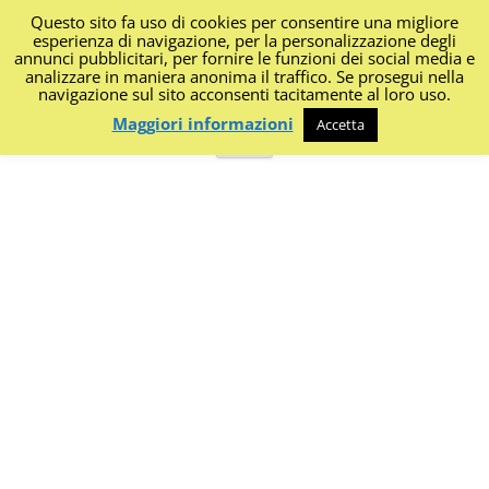
Questo sito fa uso di cookies per consentire una migliore
I Diari di Portanapoli
esperienza di navigazione, per la personalizzazione degli
annunci pubblicitari, per fornire le funzioni dei social media e
analizzare in maniera anonima il traffico. Se prosegui nella
Impressioni, sapori, colori dalla regione
navigazione sul sito acconsenti tacitamente al loro uso.
Maggiori informazioni
Accetta
Vai
Menu
al
contenuto