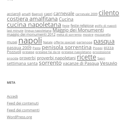
cilento
carnevale
acciaroli
capri
amalfi
Bagnoli
carnevale 2009
costiera amalfitana
Cucina
cucina napoletana
feste religiose
feste
golfo di napoli
Maggio dei Monumenti
last minute
lingua napoletana
maggio dei monumenti 2012
meta di sorrento
mostre
mozzarella
napoli
pasqua
musei
Natale
offerte speciali
partenope
penisola sorrentina
pasqua 2009
pizza
Pasta
Pioppi
Pozzuoli
presepe
presepe fai da te
presepe napoletano
processione
ricette
proverbi napoletani
proverbi
procida
Sapri
sorrento
Vesuvio
vacanze di Pasqua
settimana santa
META
Accedi
Feed dei contenuti
Feed dei commenti
WordPress.org