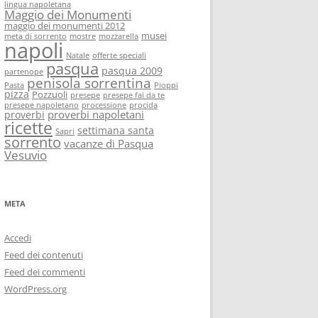
lingua napoletana
Maggio dei Monumenti
maggio dei monumenti 2012
musei
meta di sorrento
mostre
mozzarella
napoli
Natale
offerte speciali
pasqua
pasqua 2009
partenope
penisola sorrentina
Pasta
Pioppi
pizza
Pozzuoli
presepe
presepe fai da te
presepe napoletano
processione
procida
proverbi napoletani
proverbi
ricette
settimana santa
Sapri
sorrento
vacanze di Pasqua
Vesuvio
META
Accedi
Feed dei contenuti
Feed dei commenti
WordPress.org