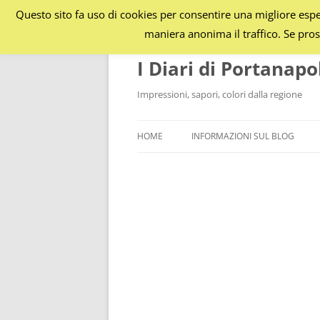
Questo sito fa uso di cookies per consentire una migliore esper
maniera anonima il traffico. Se pros
I Diari di Portanapo
Impressioni, sapori, colori dalla regione
HOME
INFORMAZIONI SUL BLOG