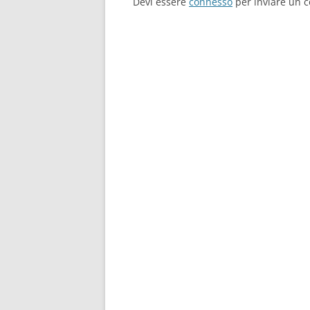
Devi essere
connesso
per inviare un 