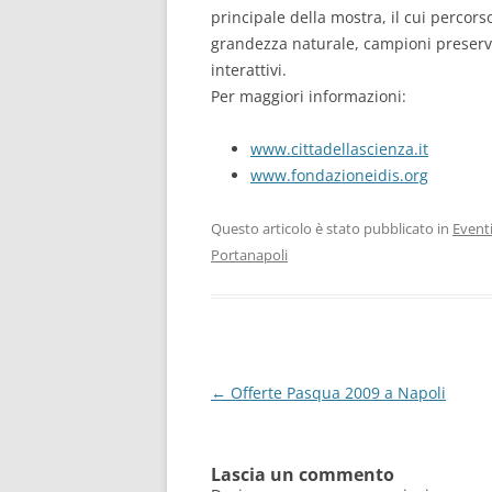
principale della mostra, il cui percorso
grandezza naturale, campioni preservati
interattivi.
Per maggiori informazioni:
www.cittadellascienza.it
www.fondazioneidis.org
Questo articolo è stato pubblicato in
Event
Portanapoli
Navigazione
←
Offerte Pasqua 2009 a Napoli
articolo
Lascia un commento