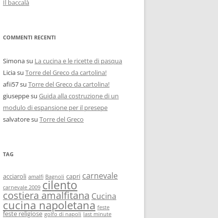
Il baccalà
COMMENTI RECENTI
Simona
su
La cucina e le ricette di pasqua
Licia
su
Torre del Greco da cartolina!
afii57
su
Torre del Greco da cartolina!
giuseppe
su
Guida alla costruzione di un
modulo di espansione per il presepe
salvatore
su
Torre del Greco
TAG
carnevale
acciaroli
capri
amalfi
Bagnoli
cilento
carnevale 2009
costiera amalfitana
Cucina
cucina napoletana
feste
feste religiose
golfo di napoli
last minute