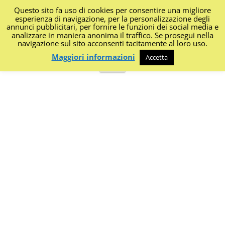
Questo sito fa uso di cookies per consentire una migliore
I Diari di Portanapoli
esperienza di navigazione, per la personalizzazione degli
annunci pubblicitari, per fornire le funzioni dei social media e
analizzare in maniera anonima il traffico. Se prosegui nella
Impressioni, sapori, colori dalla regione
navigazione sul sito acconsenti tacitamente al loro uso.
Maggiori informazioni
Accetta
Vai
Menu
al
contenuto