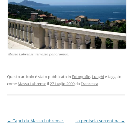
Massa Lubrense: terrazza panoramica.
Questo articolo è stato pubblicato in
Fotografie
,
Luoghi
e taggato
come
Massa Lubrense
il
27 Luglio 2009
da
Francesca
Navigazione
←
Capri da Massa Lubrense.
La penisola sorrentina
→
articolo