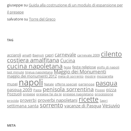
giuseppe
su
Guida alla costruzione di un modulo di espansione per
il presepe
salvatore
su
Torre del Greco
TAG
cilento
carnevale
acciaroli
capri
amalfi
Bagnoli
carnevale 2009
costiera amalfitana
Cucina
cucina napoletana
feste religiose
feste
golfo di napoli
Maggio dei Monumenti
last minute
lingua napoletana
maggio dei monumenti 2012
meta di sorrento
mostre
mozzarella
napoli
pasqua
musei
Natale
offerte speciali
partenope
penisola sorrentina
pasqua 2009
pizza
Pasta
Pioppi
Pozzuoli
presepe
presepe fai da te
presepe napoletano
processione
ricette
proverbi napoletani
proverbi
procida
Sapri
sorrento
Vesuvio
vacanze di Pasqua
settimana santa
META