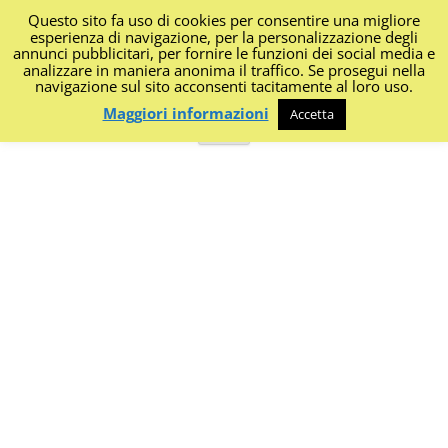
Questo sito fa uso di cookies per consentire una migliore
I Diari di Portanapoli
esperienza di navigazione, per la personalizzazione degli
annunci pubblicitari, per fornire le funzioni dei social media e
analizzare in maniera anonima il traffico. Se prosegui nella
Impressioni, sapori, colori dalla regione
navigazione sul sito acconsenti tacitamente al loro uso.
Maggiori informazioni
Accetta
Vai
Menu
al
contenuto