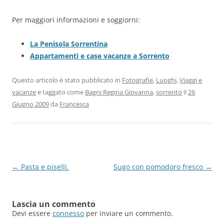
Per maggiori informazioni e soggiorni:
La Penisola Sorrentina
Appartamenti e case vacanze a Sorrento
Questo articolo è stato pubblicato in
Fotografie
,
Luoghi
,
Viaggi e
vacanze
e taggato come
Bagni Regina Giovanna
,
sorrento
il
26
Giugno 2009
da
Francesca
Navigazione
←
Pasta e piselli.
Sugo con pomodoro fresco
→
articolo
Lascia un commento
Devi essere
connesso
per inviare un commento.