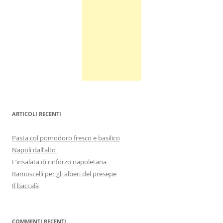
ARTICOLI RECENTI
Pasta col pomodoro fresco e basilico
Napoli dall’alto
L’insalata di rinforzo napoletana
Ramoscelli per gli alberi del presepe
Il baccalà
COMMENTI RECENTI