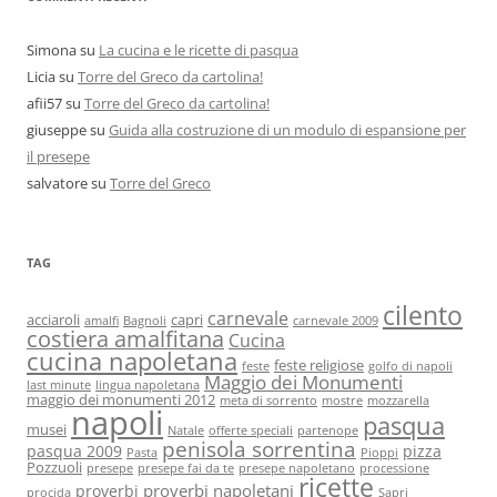
Simona
su
La cucina e le ricette di pasqua
Licia
su
Torre del Greco da cartolina!
afii57
su
Torre del Greco da cartolina!
giuseppe
su
Guida alla costruzione di un modulo di espansione per
il presepe
salvatore
su
Torre del Greco
TAG
cilento
carnevale
acciaroli
capri
amalfi
Bagnoli
carnevale 2009
costiera amalfitana
Cucina
cucina napoletana
feste religiose
feste
golfo di napoli
Maggio dei Monumenti
last minute
lingua napoletana
maggio dei monumenti 2012
meta di sorrento
mostre
mozzarella
napoli
pasqua
musei
Natale
offerte speciali
partenope
penisola sorrentina
pasqua 2009
pizza
Pasta
Pioppi
Pozzuoli
presepe
presepe fai da te
presepe napoletano
processione
ricette
proverbi napoletani
proverbi
procida
Sapri