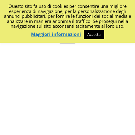
Questo sito fa uso di cookies per consentire una migliore
I Diari di Portanapoli
esperienza di navigazione, per la personalizzazione degli
annunci pubblicitari, per fornire le funzioni dei social media e
analizzare in maniera anonima il traffico. Se prosegui nella
Impressioni, sapori, colori dalla regione
navigazione sul sito acconsenti tacitamente al loro uso.
Maggiori informazioni
Accetta
Vai
Menu
al
contenuto