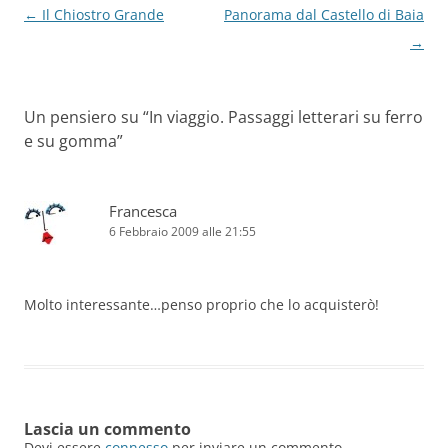
Navigazione
←
Il Chiostro Grande
Panorama dal Castello di Baia
articolo
→
Un pensiero su “
In viaggio. Passaggi letterari su ferro
e su gomma
”
Francesca
6 Febbraio 2009 alle 21:55
Molto interessante…penso proprio che lo acquisterò!
Lascia un commento
Devi essere
connesso
per inviare un commento.