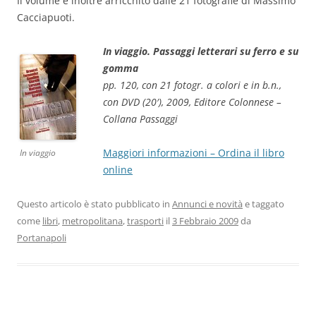
Il volume è inoltre arricchito dalle 21 fotografie di Massimo
Cacciapuoti.
In viaggio. Passaggi letterari su ferro e su
gomma
pp. 120, con 21 fotogr. a colori e in b.n.,
con DVD (20′), 2009, Editore Colonnese –
Collana Passaggi
Maggiori informazioni – Ordina il libro
In viaggio
online
Questo articolo è stato pubblicato in
Annunci e novità
e taggato
come
libri
,
metropolitana
,
trasporti
il
3 Febbraio 2009
da
Portanapoli