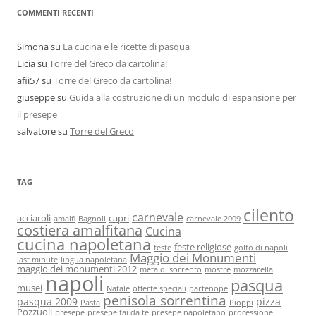
COMMENTI RECENTI
Simona
su
La cucina e le ricette di pasqua
Licia
su
Torre del Greco da cartolina!
afii57
su
Torre del Greco da cartolina!
giuseppe
su
Guida alla costruzione di un modulo di espansione per
il presepe
salvatore
su
Torre del Greco
TAG
cilento
carnevale
acciaroli
capri
amalfi
Bagnoli
carnevale 2009
costiera amalfitana
Cucina
cucina napoletana
feste religiose
feste
golfo di napoli
Maggio dei Monumenti
last minute
lingua napoletana
maggio dei monumenti 2012
meta di sorrento
mostre
mozzarella
napoli
pasqua
musei
Natale
offerte speciali
partenope
penisola sorrentina
pasqua 2009
pizza
Pasta
Pioppi
Pozzuoli
presepe
presepe fai da te
presepe napoletano
processione