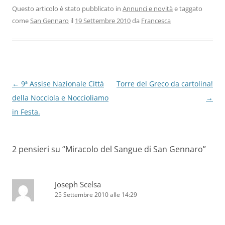
Questo articolo è stato pubblicato in
Annunci e novità
e taggato
come
San Gennaro
il
19 Settembre 2010
da
Francesca
Navigazione
←
9ª Assise Nazionale Città
Torre del Greco da cartolina!
articolo
della Nocciola e Noccioliamo
→
in Festa.
2 pensieri su “
Miracolo del Sangue di San Gennaro
”
Joseph Scelsa
25 Settembre 2010 alle 14:29