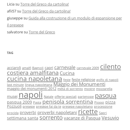
Licia
su
Torre del Greco da cartolina!
afii57
su
Torre del Greco da cartolina!
giuseppe
su
Guida alla costruzione di un modulo di espansione per
il presepe
salvatore
su
Torre del Greco
TAG
cilento
carnevale
acciaroli
capri
amalfi
Bagnoli
carnevale 2009
costiera amalfitana
Cucina
cucina napoletana
feste religiose
feste
golfo di napoli
Maggio dei Monumenti
last minute
lingua napoletana
maggio dei monumenti 2012
meta di sorrento
mostre
mozzarella
napoli
pasqua
musei
Natale
offerte speciali
partenope
penisola sorrentina
pasqua 2009
pizza
Pasta
Pioppi
Pozzuoli
presepe
presepe fai da te
presepe napoletano
processione
ricette
proverbi napoletani
proverbi
procida
Sapri
sorrento
Vesuvio
vacanze di Pasqua
settimana santa