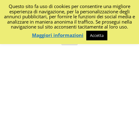
Questo sito fa uso di cookies per consentire una migliore
I Diari di Portanapoli
esperienza di navigazione, per la personalizzazione degli
annunci pubblicitari, per fornire le funzioni dei social media e
analizzare in maniera anonima il traffico. Se prosegui nella
Impressioni, sapori, colori dalla regione
navigazione sul sito acconsenti tacitamente al loro uso.
Maggiori informazioni
Accetta
Vai
Menu
al
contenuto