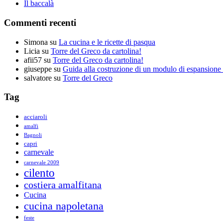
Il baccalà
Commenti recenti
Simona
su
La cucina e le ricette di pasqua
Licia
su
Torre del Greco da cartolina!
afii57
su
Torre del Greco da cartolina!
giuseppe
su
Guida alla costruzione di un modulo di espansione 
salvatore
su
Torre del Greco
Tag
acciaroli
amalfi
Bagnoli
capri
carnevale
carnevale 2009
cilento
costiera amalfitana
Cucina
cucina napoletana
feste