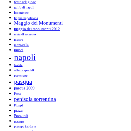
feste religiose
golfo di napoli
last minute
lingua napoletana
Maggio dei Monumenti
maggio dei monumenti 2012
meta di sorrento
mostre
mozzarella
musei
napoli
Natale
offerte speciali
partenope
pasqua
pasqua 2009
Pasta
penisola sorrentina
Pioppi
pizza
Pozzuoli
presepe
presepe fai da te