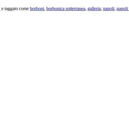
i
e taggato come
borboni
,
borbonica sotterranea
,
galleria
,
napoli
,
napoli