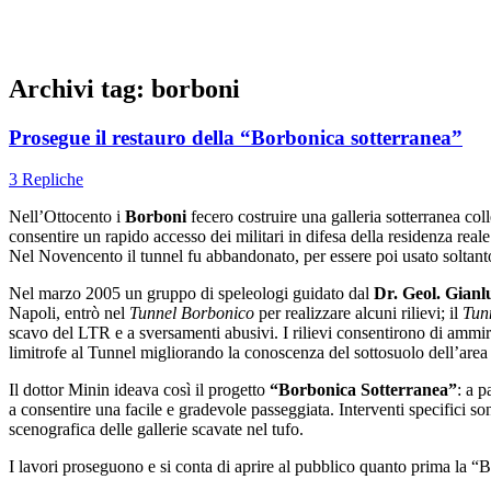
Archivi tag:
borboni
Prosegue il restauro della “Borbonica sotterranea”
3 Repliche
Nell’Ottocento i
Borboni
fecero costruire una galleria sotterranea co
consentire un rapido accesso dei militari in difesa della residenza reale
Nel Novencento il tunnel fu abbandonato, per essere poi usato soltant
Nel marzo 2005 un gruppo di speleologi guidato dal
Dr. Geol. Gianl
Napoli, entrò nel
Tunnel Borbonico
per realizzare alcuni rilievi; il
Tun
scavo del LTR e a sversamenti abusivi. I rilievi consentirono di ammira
limitrofe al Tunnel migliorando la conoscenza del sottosuolo dell’are
Il dottor Minin ideava così il progetto
“Borbonica Sotterranea”
: a p
a consentire una facile e gradevole passeggiata. Interventi specifici s
scenografica delle gallerie scavate nel tufo.
I lavori proseguono e si conta di aprire al pubblico quanto prima la “B