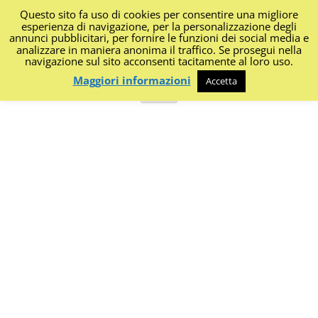
Questo sito fa uso di cookies per consentire una migliore
I Diari di Portanapoli
esperienza di navigazione, per la personalizzazione degli
annunci pubblicitari, per fornire le funzioni dei social media e
analizzare in maniera anonima il traffico. Se prosegui nella
Impressioni, sapori, colori dalla regione
navigazione sul sito acconsenti tacitamente al loro uso.
Maggiori informazioni
Accetta
Vai
Menu
al
contenuto