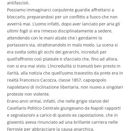
antifascisti.
Possiamo immaginarci corpulente guardie affrettarsi a
bloccarlo, preparandosi per un conflitto a fuoco che non
avverrà mai. L’uomo infatti, dopo aver lanciato per aria gli
ultimi fogli si era rimesso disciplinatamente a sedere,
attendendo con le mani alzate che i gendarmi lo
portassero via, strattonandolo in malo modo. La scena si
era svolta sotto gli occhi dei gerarchi, increduli per
quell’affronto così plateale e sfacciato che, fino ad allora,
non si era mai visto. L’incredulità si tramutò ben presto in
ilarità, alla notizia che quell’uomo travestito da prete era in
realtà Francesco Cacozza, classe 1857, capopopolo
napoletano di inclinazione libertaria, non nuovo a singolari
proteste non violente.
Erano anni ormai, infatti, che nelle grigie stanze del
Casellario Politico Centrale giungevano da Napoli rapporti
e segnalazioni a carico di questo ex capostazione, che in
gioventù aveva rinunciato ad una brillante carriera nelle
Ferrovie per abbracciare la causa anarchica,