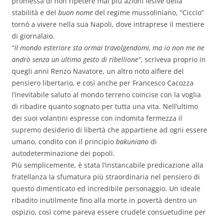
promessa di non ripetere mai più azioni lesive della
stabilità e del
buon nome
del regime mussoliniano, “Ciccio”
tornò a vivere nella sua Napoli, dove intraprese il mestiere
di giornalaio.
“
Il mondo esteriore sta ormai travolgendomi, ma io non me ne
andrò senza un ultimo gesto di ribellione”
,
scriveva proprio in
quegli anni Renzo Navatore, un altro noto alfiere del
pensiero libertario, e così anche per Francesco Cacozza
l’inevitabile saluto al mondo terreno coincise con la voglia
di ribadire quanto sognato per tutta una vita. Nell’ultimo
dei suoi volantini espresse con indomita fermezza il
supremo desiderio di libertà che appartiene ad ogni essere
umano, condito con il principio
bakuniano
di
autodeterminazione dei popoli.
Più semplicemente, è stata l’instancabile predicazione alla
fratellanza la sfumatura più straordinaria nel pensiero di
questo dimenticato ed incredibile personaggio. Un ideale
ribadito inutilmente fino alla morte in povertà dentro un
ospizio, così come pareva essere crudele consuetudine per