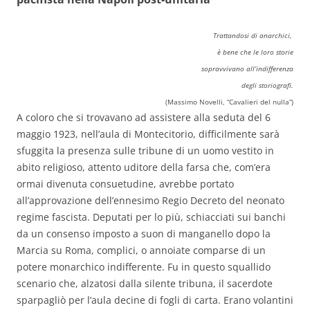
Trattandosi di anarchici,
è bene che le loro storie
sopravvivano all’indifferenza
degli storiografi.
(Massimo Novelli, “Cavalieri del nulla”)
A coloro che si trovavano ad assistere alla seduta del 6
maggio 1923, nell’aula di Montecitorio, difficilmente sarà
sfuggita la presenza sulle tribune di un uomo vestito in
abito religioso, attento uditore della farsa che, com’era
ormai divenuta consuetudine, avrebbe portato
all’approvazione dell’ennesimo Regio Decreto del neonato
regime fascista. Deputati per lo più, schiacciati sui banchi
da un consenso imposto a suon di manganello dopo la
Marcia su Roma, complici, o annoiate comparse di un
potere monarchico indifferente. Fu in questo squallido
scenario che, alzatosi dalla silente tribuna, il sacerdote
sparpagliò per l’aula decine di fogli di carta. Erano volantini