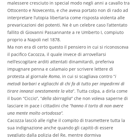
malessere cresciuto in special modo negli anni a cavallo tra
Ottocento e Novecento, e che aveva portato non di rado ad
interpretare l’utopia libertaria come risposta violenta alle
prevaricazioni dei potenti. Ne è un celebre caso l’attentato
fallito di Giovanni Passannante a re Umberto I, compiuto
proprio a Napoli nel 1878.
Ma non era di certo questo il pensiero in cui si riconosceva
il pacifico Cacozza, il quale invece di arrovellarsi
nell’escogitare arditi attentati dinamitardi, preferiva
impugnare penna e calamaio per scrivere lettere di
protesta al giornale
Roma
, in cui si scagliava contro
“
i
metodi barbari e vigliacchi di chi
fa di tutto per impedirmi di
tirare innanzi onestamente la vita
”
. Tutta colpa, a dirla come
il buon “Ciccio”, “
della sbirraglia
” che non voleva saperne di
lasciare in pace i cittadini che
“hanno il torto di non avere
una mente molto ortodossa”.
Cacozza lasciò alle righe il compito di trasmettere tutta la
sua indignazione anche quando gli capitò di essere
svegliato dalla polizia del Re, mentre dormiva