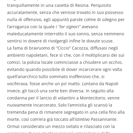
tranquillamente in una casetta di Resina. Perquisito
accuratamente, senza che venisse trovato in suo possesso
nulla di offensivo, egli appuntò parole colme di sdegno per
l’arroganza con la quale i
“lor signori”
avevano
maleducatamente interrotto il suo sonno, senza nemmeno
sentirsi in dovere di rivolgergli infine le dovute scuse.
La fama di brav’uomo di “Ciccio” Cacozza, diffusasi negli
ambienti napoletani, fece sì che, con il moltiplicarsi dei sui
comizi, la polizia locale cominciasse a chiudere un occhio,
evitando quando possibile di dover incarcerare ogni volta
quell’anarchico tutto sommato inoffensivo che, si
vociferava, fosse anche un po’ matto. Lontano da Napoli
invece, gli toccò una sorte ben diversa. In seguito alla
condanna per il lancio di volantini a Montecitorio, venne
nuovamente incarcerato. Solo l’amnistia gli scansò la
tremenda pena di rimanere segregato in una cella fino alla
morte, così com’era già toccato all’
istintivo
Passannante.
Ormai considerato un mezzo svitato e rilasciato con la