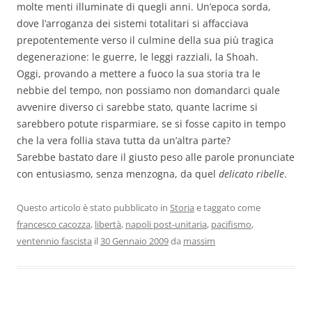
molte menti illuminate di quegli anni. Un’epoca sorda,
dove l’arroganza dei sistemi totalitari si affacciava
prepotentemente verso il culmine della sua più tragica
degenerazione: le guerre, le leggi razziali, la Shoah.
Oggi, provando a mettere a fuoco la sua storia tra le
nebbie del tempo, non possiamo non domandarci quale
avvenire diverso ci sarebbe stato, quante lacrime si
sarebbero potute risparmiare, se si fosse capito in tempo
che la vera follia stava tutta da un’altra parte?
Sarebbe bastato dare il giusto peso alle parole pronunciate
con entusiasmo, senza menzogna, da quel
delicato ribelle
.
Questo articolo è stato pubblicato in
Storia
e taggato come
francesco cacozza
,
libertà
,
napoli post-unitaria
,
pacifismo
,
ventennio fascista
il
30 Gennaio 2009
da
massim