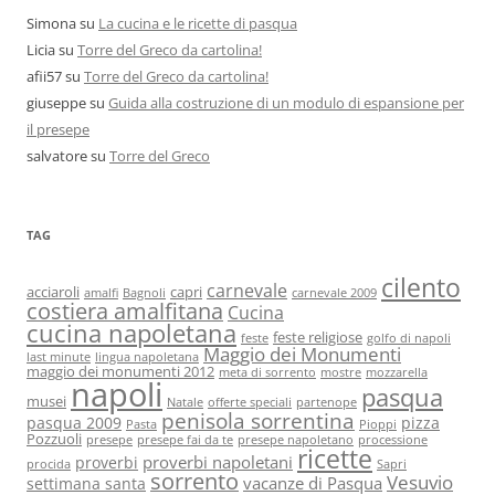
Simona
su
La cucina e le ricette di pasqua
Licia
su
Torre del Greco da cartolina!
afii57
su
Torre del Greco da cartolina!
giuseppe
su
Guida alla costruzione di un modulo di espansione per
il presepe
salvatore
su
Torre del Greco
TAG
cilento
carnevale
acciaroli
capri
amalfi
Bagnoli
carnevale 2009
costiera amalfitana
Cucina
cucina napoletana
feste religiose
feste
golfo di napoli
Maggio dei Monumenti
last minute
lingua napoletana
maggio dei monumenti 2012
meta di sorrento
mostre
mozzarella
napoli
pasqua
musei
Natale
offerte speciali
partenope
penisola sorrentina
pasqua 2009
pizza
Pasta
Pioppi
Pozzuoli
presepe
presepe fai da te
presepe napoletano
processione
ricette
proverbi napoletani
proverbi
procida
Sapri
sorrento
Vesuvio
vacanze di Pasqua
settimana santa