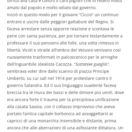
diritto alla casa e contro il caro pigioni che lo resero molto
amato dal popolo e molto odiato dal governo.
Iniziò in questo modo per il giovane “Ciccio” un continuo
entrare e uscire dalle peggiori gattabuie del Regno. Si
faceva arrestare senza opporre reazione e scontava le
pene con santa pazienza, per poi tornare testardamente a
professare il suo pensiero alle folle, una volta rimesso in
libertà. Vicoli e strade all’ombra del Vesuvio venivano così
nuovamente trasformati in palcoscenico per le arringhe
dell’inguaribile idealista Cacozza. “
Scetateve guagliò”
,
sembrava voler dire dallo scanno di piazza Principe
Umberto, su cui salì nel 1914 per protestare contro il
governo Salandra. Ed il suo linguaggio suadente faceva
breccia tra le mura dei bassi e delle dimore più umili, dove
era ancora forte il trauma per la precipitosa unificazione
alla casata Savoia, con il collasso improvviso che aveva
portato l’antica capitale borbonica ad assoggettarsi ai
capricci di una monarchia insensibile e distante, prima
ancora che alle aberrazioni di una asfissiante dittatura. Un