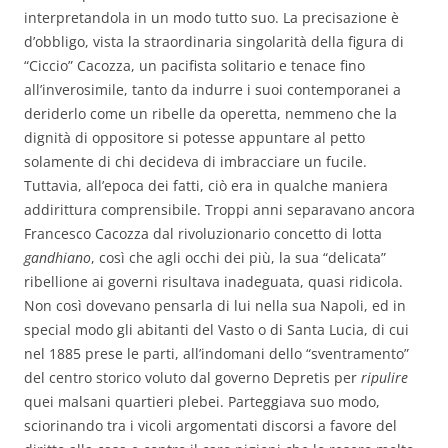
interpretandola in un modo tutto suo. La precisazione è
d’obbligo, vista la straordinaria singolarità della figura di
“Ciccio” Cacozza, un pacifista solitario e tenace fino
all’inverosimile, tanto da indurre i suoi contemporanei a
deriderlo come un ribelle da operetta, nemmeno che la
dignità di oppositore si potesse appuntare al petto
solamente di chi decideva di imbracciare un fucile.
Tuttavia, all’epoca dei fatti, ciò era in qualche maniera
addirittura comprensibile. Troppi anni separavano ancora
Francesco Cacozza dal rivoluzionario concetto di lotta
gandhiano
, così che agli occhi dei più, la sua “delicata”
ribellione ai governi risultava inadeguata, quasi ridicola.
Non così dovevano pensarla di lui nella sua Napoli, ed in
special modo gli abitanti del Vasto o di Santa Lucia, di cui
nel 1885 prese le parti, all’indomani dello “sventramento”
del centro storico voluto dal governo Depretis per
ripulire
quei malsani quartieri plebei. Parteggiava suo modo,
sciorinando tra i vicoli argomentati discorsi a favore del