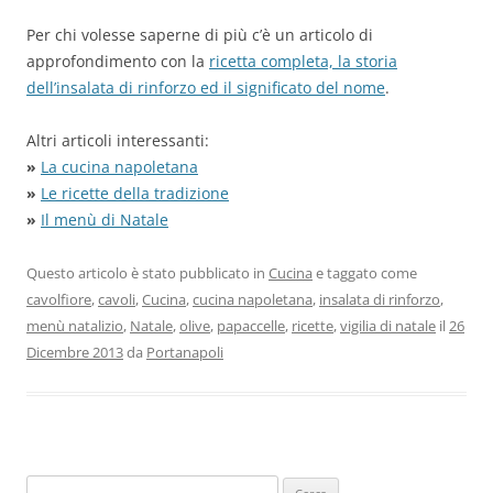
Per chi volesse saperne di più c’è un articolo di
approfondimento con la
ricetta completa, la storia
dell’insalata di rinforzo ed il significato del nome
.
Altri articoli interessanti:
»
La cucina napoletana
»
Le ricette della tradizione
»
Il menù di Natale
Questo articolo è stato pubblicato in
Cucina
e taggato come
cavolfiore
,
cavoli
,
Cucina
,
cucina napoletana
,
insalata di rinforzo
,
menù natalizio
,
Natale
,
olive
,
papaccelle
,
ricette
,
vigilia di natale
il
26
Dicembre 2013
da
Portanapoli
Ricerca