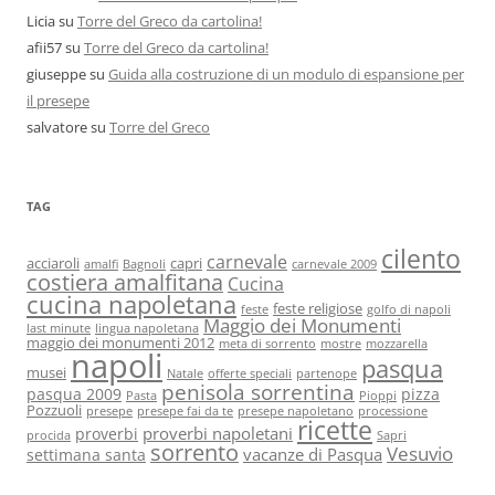
Licia
su
Torre del Greco da cartolina!
afii57
su
Torre del Greco da cartolina!
giuseppe
su
Guida alla costruzione di un modulo di espansione per
il presepe
salvatore
su
Torre del Greco
TAG
cilento
carnevale
acciaroli
capri
amalfi
Bagnoli
carnevale 2009
costiera amalfitana
Cucina
cucina napoletana
feste religiose
feste
golfo di napoli
Maggio dei Monumenti
last minute
lingua napoletana
maggio dei monumenti 2012
meta di sorrento
mostre
mozzarella
napoli
pasqua
musei
Natale
offerte speciali
partenope
penisola sorrentina
pasqua 2009
pizza
Pasta
Pioppi
Pozzuoli
presepe
presepe fai da te
presepe napoletano
processione
ricette
proverbi napoletani
proverbi
procida
Sapri
sorrento
Vesuvio
vacanze di Pasqua
settimana santa