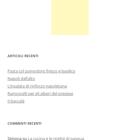
ARTICOLI RECENTI
Pasta col pomodoro fresco e basilico
Napoli dall’alto
L’insalata di rinforzo napoletana
Ramoscelli per gli alberi del presepe
Il baccalà
COMMENTI RECENTI
Simona
su
La cucina e le ricette di pasqua