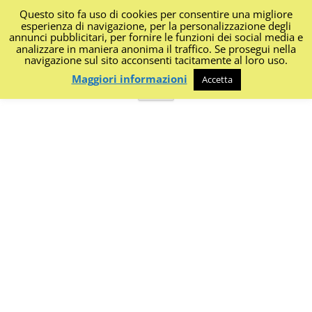
Questo sito fa uso di cookies per consentire una migliore
I Diari di Portanapoli
esperienza di navigazione, per la personalizzazione degli
annunci pubblicitari, per fornire le funzioni dei social media e
analizzare in maniera anonima il traffico. Se prosegui nella
Impressioni, sapori, colori dalla regione
navigazione sul sito acconsenti tacitamente al loro uso.
Maggiori informazioni
Accetta
Vai
Menu
al
contenuto