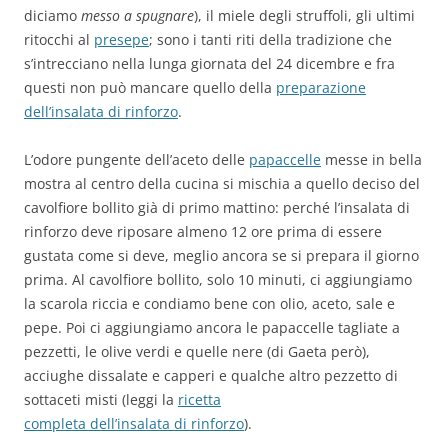
diciamo
messo a spugnare
), il miele degli struffoli, gli ultimi
ritocchi al
presepe
; sono i tanti riti della tradizione che
s’intrecciano nella lunga giornata del 24 dicembre e fra
questi non può mancare quello della
preparazione
dell’insalata di rinforzo
.
L’odore pungente dell’aceto delle
papaccelle
messe in bella
mostra al centro della cucina si mischia a quello deciso del
cavolfiore bollito già di primo mattino: perché l’insalata di
rinforzo deve riposare almeno 12 ore prima di essere
gustata come si deve, meglio ancora se si prepara il giorno
prima. Al cavolfiore bollito, solo 10 minuti, ci aggiungiamo
la scarola riccia e condiamo bene con olio, aceto, sale e
pepe. Poi ci aggiungiamo ancora le papaccelle tagliate a
pezzetti, le olive verdi e quelle nere (di Gaeta però),
acciughe dissalate e capperi e qualche altro pezzetto di
sottaceti misti (leggi la
ricetta
completa dell’insalata di rinforzo
).