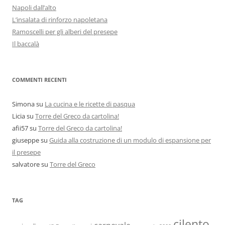
Napoli dall’alto
L’insalata di rinforzo napoletana
Ramoscelli per gli alberi del presepe
Il baccalà
COMMENTI RECENTI
Simona
su
La cucina e le ricette di pasqua
Licia
su
Torre del Greco da cartolina!
afii57
su
Torre del Greco da cartolina!
giuseppe
su
Guida alla costruzione di un modulo di espansione per
il presepe
salvatore
su
Torre del Greco
TAG
cilento