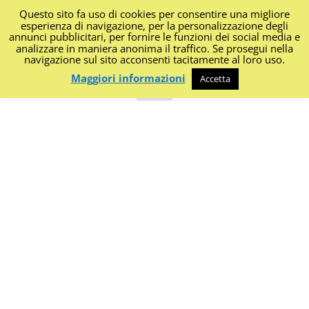
Questo sito fa uso di cookies per consentire una migliore
I Diari di Portanapoli
esperienza di navigazione, per la personalizzazione degli
annunci pubblicitari, per fornire le funzioni dei social media e
analizzare in maniera anonima il traffico. Se prosegui nella
Impressioni, sapori, colori dalla regione
navigazione sul sito acconsenti tacitamente al loro uso.
Maggiori informazioni
Accetta
Vai
Menu
al
contenuto