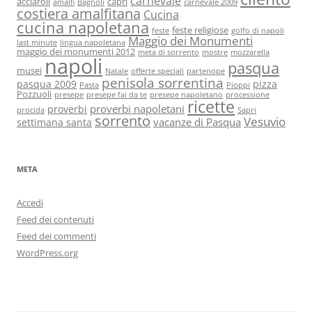
carnevale
acciaroli
capri
amalfi
Bagnoli
carnevale 2009
costiera amalfitana
Cucina
cucina napoletana
feste religiose
feste
golfo di napoli
Maggio dei Monumenti
last minute
lingua napoletana
maggio dei monumenti 2012
meta di sorrento
mostre
mozzarella
napoli
pasqua
musei
Natale
offerte speciali
partenope
penisola sorrentina
pasqua 2009
pizza
Pasta
Pioppi
Pozzuoli
presepe
presepe fai da te
presepe napoletano
processione
ricette
proverbi napoletani
proverbi
procida
Sapri
sorrento
Vesuvio
vacanze di Pasqua
settimana santa
META
Accedi
Feed dei contenuti
Feed dei commenti
WordPress.org